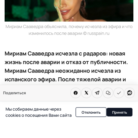
Мириам Сааведра объяснила, почему исчезла из эфира и что
изменилось после аварии © russpain.ru
Мириам Сааведра исчезла с радаров: новая
жизнь после аварии и отказ от публичности.
Мириам Сааведра неожиданно исчезла из
испанского эфира. После тяжелой аварии и
переезда в Лос-Анджелес она отказалась от
Поделиться
прежней открытости. Теперь ее жизнь и
отношения вне камер вызывают новый
Мы собираем данные через
Отклонить
Принять
интерес.
cookies о посещения Вами сайта
Мириам Сааведра, некогда одна из самых
обсуждаемых фигур испанского телевидения, сегодня