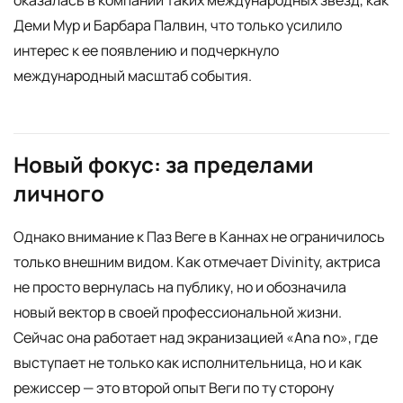
оказалась в компании таких международных звезд, как
Деми Мур и Барбара Палвин, что только усилило
интерес к ее появлению и подчеркнуло
международный масштаб события.
Новый фокус: за пределами
личного
Однако внимание к Паз Веге в Каннах не ограничилось
только внешним видом. Как отмечает Divinity, актриса
не просто вернулась на публику, но и обозначила
новый вектор в своей профессиональной жизни.
Сейчас она работает над экранизацией «Ana no», где
выступает не только как исполнительница, но и как
режиссер — это второй опыт Веги по ту сторону