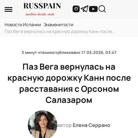
Новости Испании
›
Знаменитости
›
Паз Вега вернулась на красную дорожку Канн после
расставания с Орсоном Салазаром
3 минут чтения
опубликовано
17.05.2026, 03:47
Паз Вега вернулась на
красную дорожку Канн после
расставания с Орсоном
Салазаром
автор
Елена Серрано