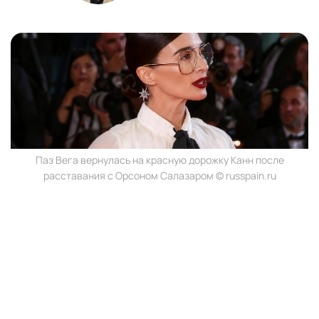
Паз Вега вернулась на красную дорожку Канн после
расставания с Орсоном Салазаром © russpain.ru