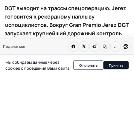
DGT выводит на трассы спецоперацию: Jerez
готовится к рекордному наплыву
мотоциклистов. Вокруг Gran Premio Jerez DGT
запускает крупнейший дорожный контроль
года. В центре внимания — мотоциклы,
Поделиться
скорость и безопасность на ключевых
трассах Андалусии. Ожидается до
Мы собираем данные через
Отклонить
Принять
полумиллиона перемещений.
cookies о посещения Вами сайта
В Испании стартует один из самых масштабных
дорожных спецопераций года: DGT активирует
усиленный контроль движения в связи с Gran Premio
Jerez de MotoGP. Это событие традиционно собирает
сотни тысяч поклонников мотоспорта, и именно
мотоциклы становятся главным объектом внимания
инспекторов. В 2026 году ожидается до 500 000