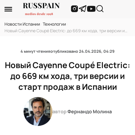
Новости Испании
›
Технологии
›
Новый Cayenne Coupé Electric: до 669 км хода, три версии и
старт продаж в Испании
4 минут чтения
опубликовано
24.04.2026, 04:29
Новый Cayenne Coupé Electric:
до 669 км хода, три версии и
старт продаж в Испании
автор
Фернандо Молина