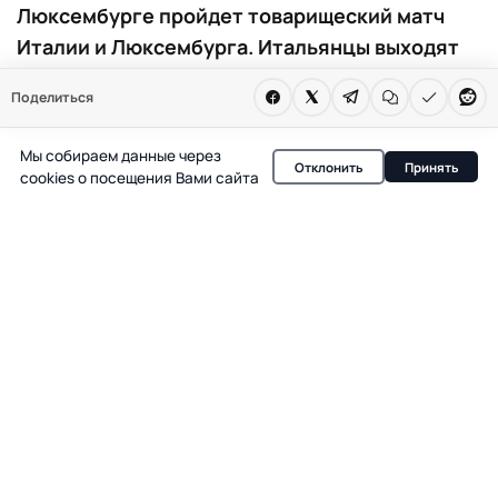
Люксембурге пройдет товарищеский матч
Италии и Люксембурга. Итальянцы выходят
на поле с обновленным составом и новым
Поделиться
тренером. Встреча станет первым тестом для
команды после неудачи в отборе на ЧМ.
Мы собираем данные через
Отклонить
Принять
cookies о посещения Вами сайта
3 июня в Люксембурге состоится международный
товарищеский матч между сборными Люксембурга и
Италии. Встреча пройдет на Stade de Luxembourg и
станет первым официальным матчем для итальянской
команды под руководством временного наставника
Silvio Baldini. Итальянская федерация доверила ему
сборную после того, как команда не смогла пробиться
на третий подряд чемпионат мира. В заявку на матч
вошли преимущественно молодые игроки, а опытный
Gianluigi Donnarumma остался одним из немногих