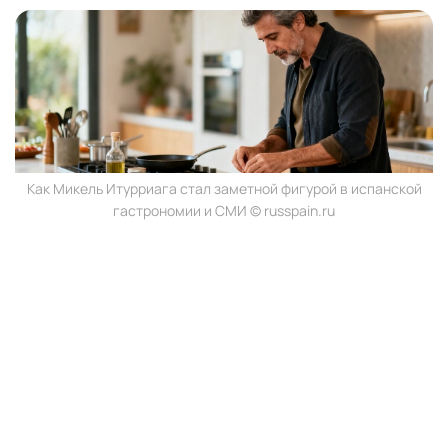
Как Микель Итурриага стал заметной фигурой в испанской
гастрономии и СМИ © russpain.ru