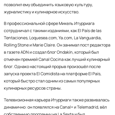
позволил ему объединить языковую культуру,
журналистику и кулинарное искусство.
В профессиональной сфере Микель Итурриага
сотрудничал с такими изданиями, как El País de las
Tentaciones, Loquesea.com, Ya.com, La Vanguardia,
Rolling Stone и Marie Claire. Он занимал пост редактора
в газете ADN и создал блог Ondakín, который был
отмечен премией Canal Cocina как лучший кулинарный
блог. Однако настоящий прорыв произошёл после
запуска проекта El Comidista на платформе El País,
который быстро стал одним из самых популярных
кулинарных ресурсов страны.
Телевизионная карьера Итурриаги также развивалась
динамично: он появлялся на Canal+ и Telemadrid, вёл
собственную программу на La Sexta и был