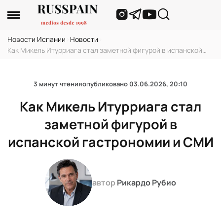
Новости Испании
›
Новости
›
Как Микель Итурриага стал заметной фигурой в испанской
гастрономии и СМИ
3 минут чтения
опубликовано
03.06.2026, 20:10
Как Микель Итурриага стал
заметной фигурой в
испанской гастрономии и СМИ
автор
Рикардо Рубио