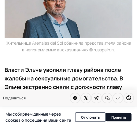
Жительница Arenales del Sol обвинила представителя района
в неприемлемых высказываниях © russpain.ru
Власти Эльче уволили главу района после
жалобы на сексуальные домогательства. В
Эльче экстренно сняли с должности главу
Arenales del Sol после жалобы на
Поделиться
домогательства. Женщина заявила о
неприемлемых комментариях чиновника на
Мы собираем данные через
Отклонить
Принять
улице. Власти начали проверку.
cookies о посещения Вами сайта
В Эльче разгорелся скандал вокруг главы района