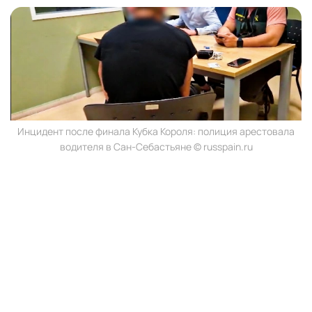
Инцидент после финала Кубка Короля: полиция арестовала
водителя в Сан-Себастьяне © russpain.ru