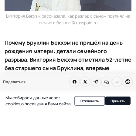
Виктория Бекхэм рассказала, как разлад с сыном повлиял на
семью и бизнес © russpain.ru
Почему Бруклин Бекхэм не пришёл на день
рождения матери: детали семейного
разрыва. Виктория Бекхэм отметила 52-летие
без старшего сына Бруклина, впервые
открыто рассказав о причинах разлада в
Поделиться
семье и о том, как публичность повлияла на
отношения с детьми. В центре внимания —
Мы собираем данные через
попытки сохранить единство и личные
Отклонить
Принять
cookies о посещения Вами сайта
границы.
В этом году Виктория Бекхэм встретила свой день
рождения в непривычной обстановке: впервые за