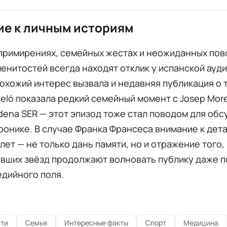
е к личным историям
примирениях, семейных жестах и неожиданных пов
енитостей всегда находят отклик у испанской ауди
охожий интерес вызвала и недавняя публикация о т
celó показала редкий семейный момент с Josep More
dena SER — этот эпизод тоже стал поводом для обс
ронике. В случае Франка Франсеса внимание к дет
лет — не только дань памяти, но и отражение того,
вших звёзд продолжают волновать публику даже п
едийного поля.
ти
Семья
Интересные факты
Спорт
Медицина