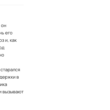
 он
нь его
з и, как
од
но
 старался
ддержки в
мика
ли вызывают