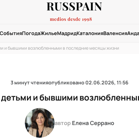
События
Погода
Жилье
Мадрид
Каталония
Валенсия
Анд
ми и бывшими возлюбленными в последние месяцы жизни
3 минут чтения
опубликовано
02.06.2026, 11:56
 детьми и бывшими возлюбленны
автор
Елена Серрано