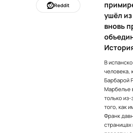
примире
Reddit
ушёл из
вновь п
объедин
История
В испанско
человека, 
Барбарой Р
Марбелье в
только из-
того, как 
Франк давн
страницах 