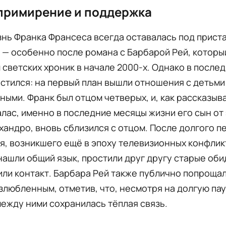
примирение и поддержка
знь Франка Франсеса всегда оставалась под прист
— особенно после романа с Барбарой Рей, которы
 светских хроник в начале 2000-х. Однако в после
стился: на первый план вышли отношения с детьми
ыми. Франк был отцом четверых, и, как рассказыв
лас, именно в последние месяцы жизни его сын от
хандро, вновь сблизился с отцом. После долгого п
, возникшего ещё в эпоху телевизионных конфлик
нашли общий язык, простили друг другу старые оби
ли контакт. Барбара Рей также публично попрощал
любленным, отметив, что, несмотря на долгую пау
ежду ними сохранилась тёплая связь.