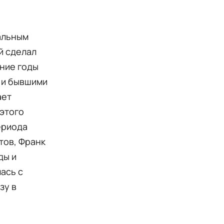
альным
й сделал
дние годы
 и бывшими
ает
 этого
ериода
тов, Франк
ды и
ась с
зу в