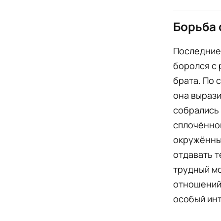
Борьба 
Последние
боролся с 
брата. По 
она вырази
собрались 
сплочённой
окружённый
отдавать т
трудный мо
отношений 
особый инт