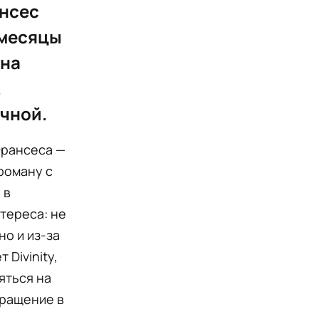
ансес
 месяцы
ена
.
чной.
Франсеса —
роману с
 в
тереса: не
но и из-за
 Divinity,
яться на
вращение в