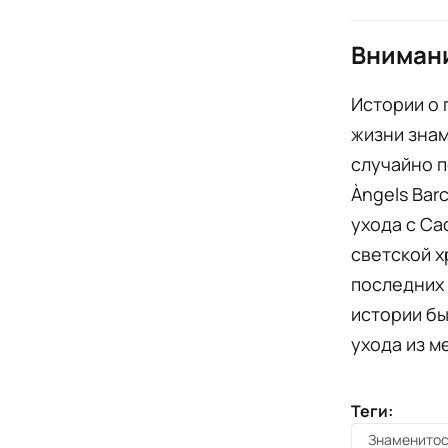
Внимани
Истории о 
жизни знам
случайно п
Àngels Bar
ухода с Ca
светской х
последних 
истории бы
ухода из м
Теги:
Знаменитос