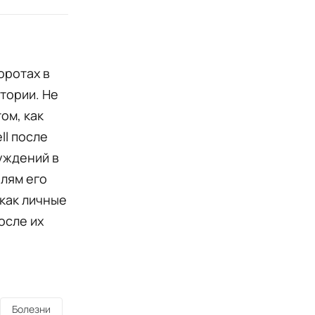
оротах в
тории. Не
ом, как
ll после
уждений в
алям его
 как личные
осле их
Болезни