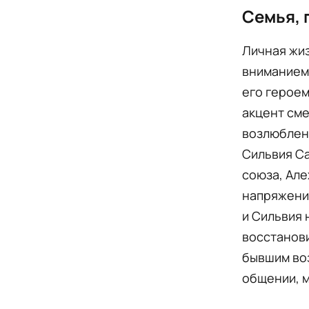
Семья, 
Личная жи
вниманием 
его героем
акцент сме
возлюбленн
Сильвия Са
союза, Але
напряжения
и Сильвия 
восстанови
бывшим воз
общении, м