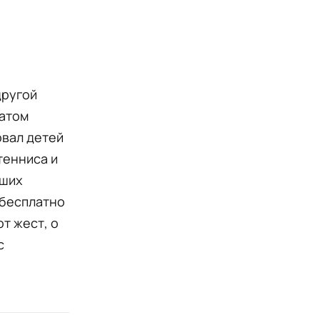
другой
ратом
овал детей
тенниса и
вших
 бесплатно
от жест, о
с