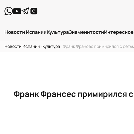
Новости Испании
Культура
Знаменитости
Интересное
Новости Испании
›
Культура
›
Франк Франсес примирился с деть
Франк Франсес примирился с