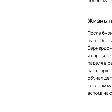
повестку 
Жизнь п
После бурн
путь. Он о
Бернардом 
и взрослых
паделя в р
партнёрш, 
обучал дет
котором ма
вспоминают