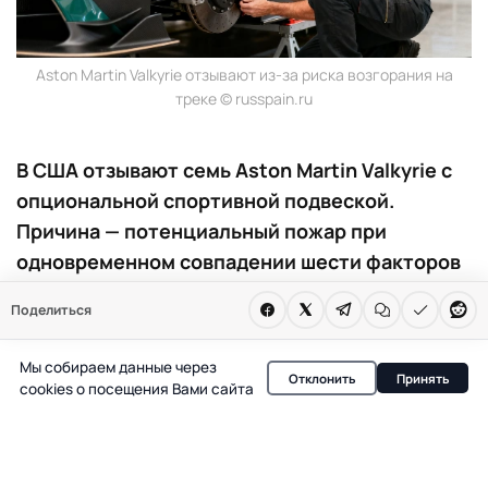
Aston Martin Valkyrie отзывают из-за риска возгорания на
треке © russpain.ru
В США отзывают семь Aston Martin Valkyrie с
опциональной спортивной подвеской.
Причина — потенциальный пожар при
одновременном совпадении шести факторов
на гоночной трассе. В обычной эксплуатации
Поделиться
риск отсутствует.
Мы собираем данные через
Семь экземпляров Aston Martin Valkyrie стоимостью
Отклонить
Принять
cookies о посещения Вами сайта
более 3 миллионов евро каждый оказались под угрозой
отзыва в США. Причина — выявленный риск
возгорания, который проявляется только при крайне