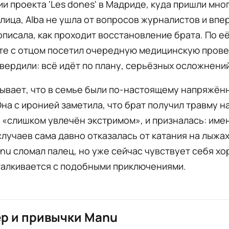
и проекта 'Les dones' в Мадриде, куда пришли мно
лица, Alba не ушла от вопросов журналистов и впе
писала, как проходит восстановление брата. По её
те с отцом посетил очередную медицинскую прове
вердили: всё идёт по плану, серьёзных осложнений
рывает, что в семье были по-настоящему напряжён
на с иронией заметила, что брат получил травму н
 «слишком увлечён экстримом», и призналась: име
лучаев сама давно отказалась от катания на лыжах
nu сломал палец, но уже сейчас чувствует себя хо
талкивается с подобными приключениями.
р и привычки Manu