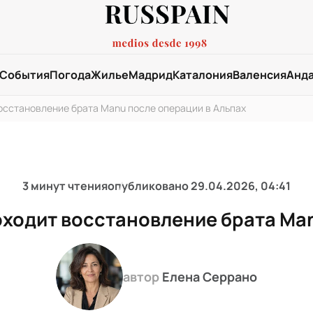
События
Погода
Жилье
Мадрид
Каталония
Валенсия
Анд
 восстановление брата Manu после операции в Альпах
3 минут чтения
опубликовано
29.04.2026, 04:41
роходит восстановление брата Ma
автор
Елена Серрано