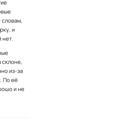
гие
рвые
 словам,
рку, и
 нет.
ные
а склоне,
нно из-за
. По её
рошо и не