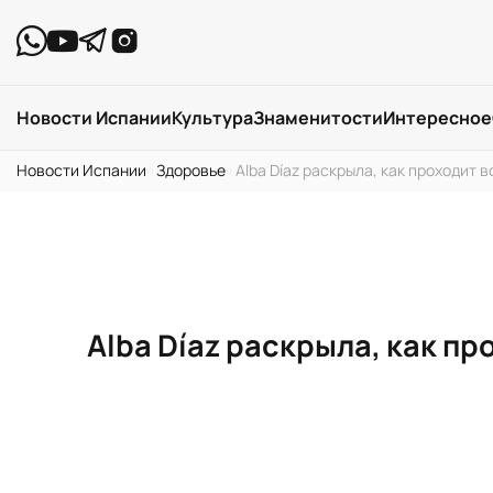
Новости Испании
Культура
Знаменитости
Интересное
Новости Испании
›
Здоровье
›
Alba Díaz раскрыла, как проходит
Alba Díaz раскрыла, как п