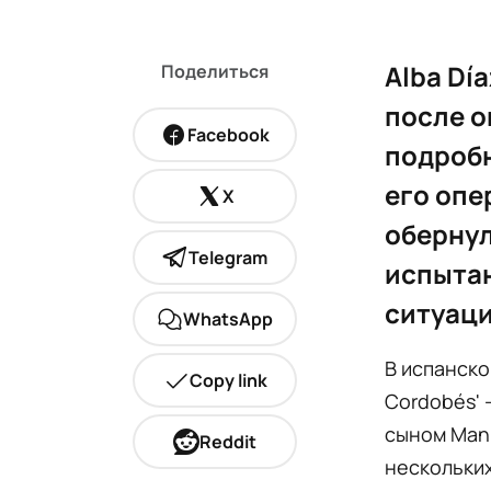
Alba Dí
Поделиться
после о
Facebook
подробн
его опе
X
обернул
Telegram
испытан
ситуац
WhatsApp
В испанско
Copy link
Cordobés' 
сыном Manu
Reddit
нескольких