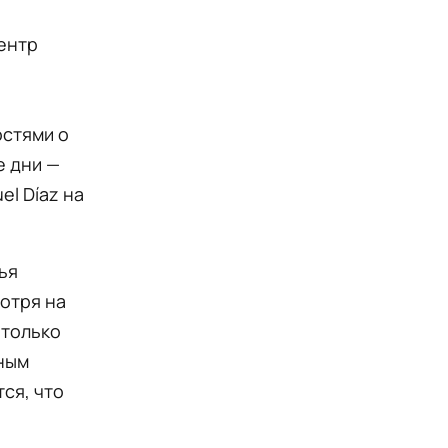
центр
остями о
е дни —
l Díaz на
ья
мотря на
 только
нным
ся, что