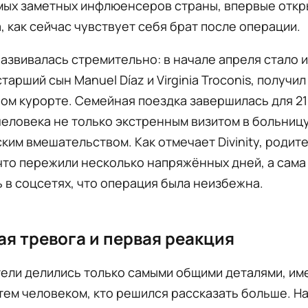
амых заметных инфлюенсеров страны, впервые откр
, как сейчас чувствует себя брат после операции.
азвивалась стремительно: в начале апреля стало 
тарший сын Manuel Díaz и Virginia Troconis, получи
ом курорте. Семейная поездка завершилась для 2
еловека не только экстренным визитом в больницу
ким вмешательством. Как отмечает Divinity, родит
что пережили несколько напряжённых дней, а сама 
 в соцсетях, что операция была неизбежна.
я тревога и первая реакция
ели делились только самыми общими деталями, им
 тем человеком, кто решился рассказать больше. Н