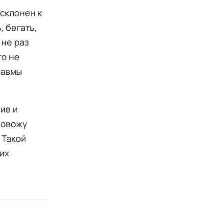
 склонен к
, бегать,
 не раз
то не
равмы
ие и
ровожу
 Такой
их