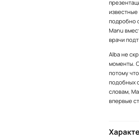
презентаци
известные 
подробно о
Manu вмес
врачи подт
Alba не ск
моменты. О
потому что
подобных с
словам, Ma
впервые с
Характе