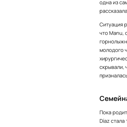
одна из с
рассказала
Ситуация р
что Manu, с
горнолыжн
молодого ч
хирургичес
скрывали, 
призналась
Семейна
Пока родит
Díaz стала