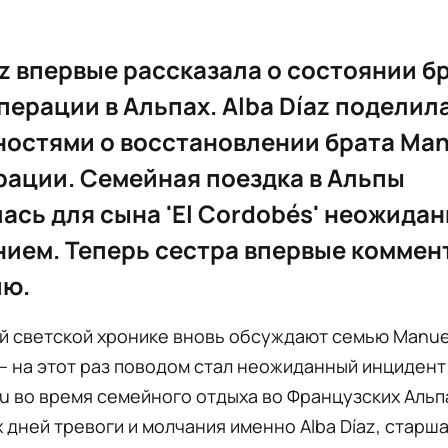
az впервые рассказала о состоянии б
перации в Альпах. Alba Díaz поделил
остями о восстановлении брата Man
рации. Семейная поездка в Альпы
ась для сына 'El Cordobés' неожида
ием. Теперь сестра впервые коммен
ию.
й светской хронике вновь обсуждают семью Manuel 
— на этот раз поводом стал неожиданный инцидент 
 во время семейного отдыха во Французских Альп
 дней тревоги и молчания именно Alba Díaz, старша