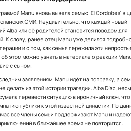
травмой Manu вновь вывела семью 'El Cordobés' в 
спанских СМИ. Неудивительно, что каждый новый
й Alba или её родителей становится поводом для
. К слову, ранее отец Manu уже делился подробн
перации и о том, как семья пережила эти непросты
об этом можно узнать в материале о реакции Manue
вие с сыном.
следним заявлениям, Manu идёт на поправку, а сем
не делать из этой истории трагедии. Alba Díaz, нес
сумела перевести ситуацию в ироничный ключ, что
мпатию публики к этой известной династии. По да
сейчас все члены семьи поддерживают Manu и надеют
приключений в ближайшее время не повторится.