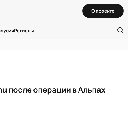
О проекте
алусия
Регионы
nu после операции в Альпах