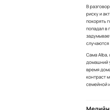
В разговор
риску и ак
покорять г
попадал в 
задумывает
случаются 
Сама Alba,
домашний у
время дома
контраст м
семейной и
Медийн