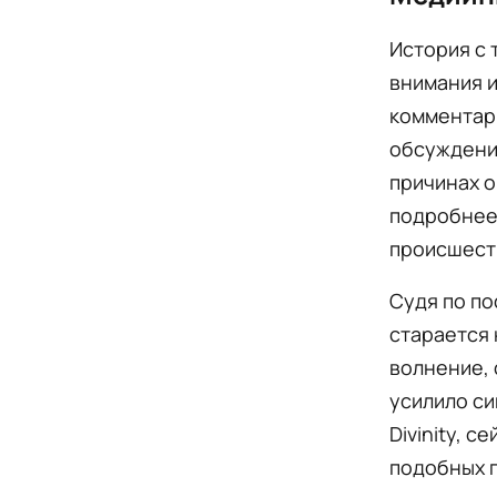
История с 
внимания и
комментари
обсуждений
причинах о
подробнее 
происшест
Судя по по
старается 
волнение, 
усилило си
Divinity, 
подобных 