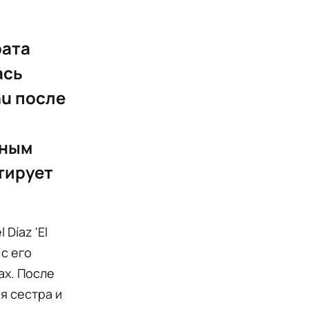
рата
ась
u после
нным
тирует
Díaz 'El
с его
ах. После
я сестра и