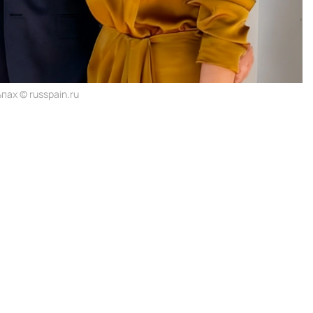
пах © russpain.ru