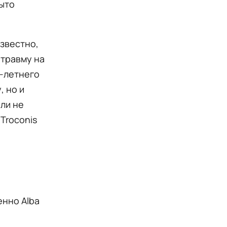
ыто
известно,
л травму на
1-летнего
, но и
ели не
Troconis
енно Alba
а