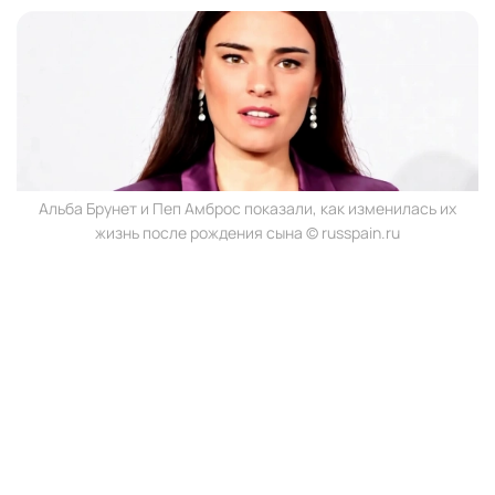
Альба Брунет и Пеп Амброс показали, как изменилась их
жизнь после рождения сына © russpain.ru