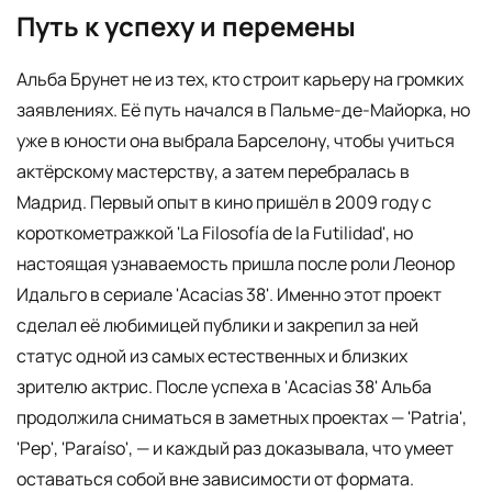
Путь к успеху и перемены
Альба Брунет не из тех, кто строит карьеру на громких
заявлениях. Её путь начался в Пальме-де-Майорка, но
уже в юности она выбрала Барселону, чтобы учиться
актёрскому мастерству, а затем перебралась в
Мадрид. Первый опыт в кино пришёл в 2009 году с
короткометражкой 'La Filosofía de la Futilidad', но
настоящая узнаваемость пришла после роли Леонор
Идальго в сериале 'Acacias 38'. Именно этот проект
сделал её любимицей публики и закрепил за ней
статус одной из самых естественных и близких
зрителю актрис. После успеха в 'Acacias 38' Альба
продолжила сниматься в заметных проектах — 'Patria',
'Pep', 'Paraíso', — и каждый раз доказывала, что умеет
оставаться собой вне зависимости от формата.