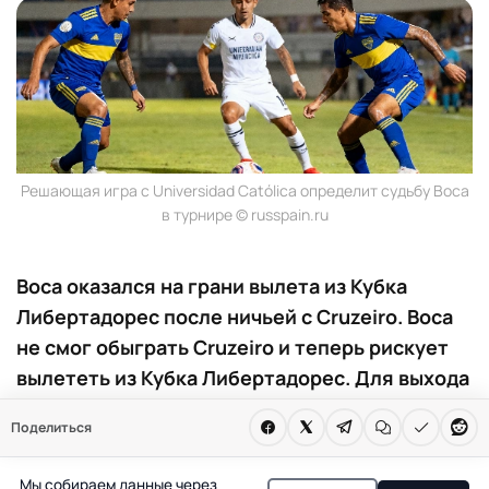
Решающая игра с Universidad Católica определит судьбу Boca
в турнире © russpain.ru
Boca оказался на грани вылета из Кубка
Либертадорес после ничьей с Cruzeiro. Boca
не смог обыграть Cruzeiro и теперь рискует
вылететь из Кубка Либертадорес. Для выхода
в плей-офф клубу необходимо победить
Поделиться
Universidad Católica в последнем туре.
Мы собираем данные через
После ничейного результата в матче с Cruzeiro на