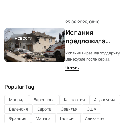
восстановилась ближе к
Колумбии. Инцидент произошел
на фоне недавнего
землетрясения.
25.06.2026, 08:18
Испания
НОВОСТИ
предложила
Венесуэле
Испания выразила поддержку
экстренную
Венесуэле после серии
помощь после
землетрясений с десятками
Читать
жертв. Мадрид предложил
разрушительных
экстренную помощь и готов
землетрясений
направить военных спасателей.
Popular Tag
Посольство следит за ситуацией
с гражданами Испании.
Мадрид
Барселона
Каталония
Андалусия
Валенсия
Европа
Севилья
США
Франция
Малага
Галисия
Аликанте