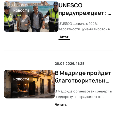
UNESCO
НОВОСТИ
предупреждает: в
Средиземном
UNESCO заявила о 100%
море неизбежны
вероятности цунами высотой не
разрушительные
менее метра в Средиземном
Читать
море в ближайшие десятилетия.
цунами
Испания и другие страны
региона усиливают системы
оповещения и учения для
защиты прибрежных городов и
28.06.2026, 11:28
туристических зон.
В Мадриде пройдет
благотворительный
НОВОСТИ
концерт для
В Мадриде организован концерт в
пострадавших от
поддержку пострадавших от
землетрясения в
землетрясения в Венесуэле. Все
Читать
собранные средства направят на
Венесуэле
помощь жертвам. В акции