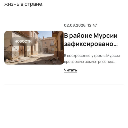
жизнь в стране.
02.08.2026, 12:47
В районе Мурсии
НОВОСТИ
зафиксировано
землетрясение
В воскресенье утром в Мурсии
магнитудой 3,9
произошло землетрясение
магнитудой 3,9. Эпицентр
Читать
находился вблизи Либрильи.
Повреждений и пострадавших
нет.