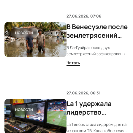
участвуют более десяти
исполнителей.
27.06.2026, 07:06
В Венесуэле после
НОВОСТИ
землетрясений
начались
В Ла-Гуайра после двух
массовые грабежи
землетрясений зафиксированы
и военное
массовые грабежи магазинов.
Читать
Власти объявили о военном
вмешательство
контроле региона. Полиция и
военные пытаются остановить
мародёрство и хаос.
27.06.2026, 06:31
La 1 удержала
НОВОСТИ
лидерство
благодаря матчу
La 1 вновь стала лидером дня на
Эквадор —
испанском ТВ. Канал обеспечил