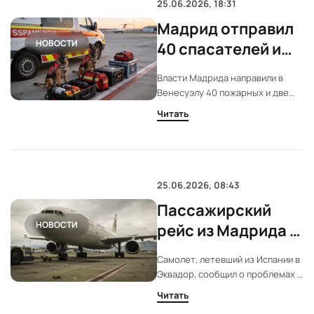
25.06.2026, 18:31
Мадрид отправил
НОВОСТИ
40 спасателей и
собак-ищейк в
Власти Мадрида направили в
Венесуэлу после
Венесуэлу 40 пожарных и две
землетрясения
поисковые собаки. Группа
Читать
ERICAM вылетела после
активации службы 112. Спасатели
оснащены медицинским
оборудованием и готовы к
работе на месте.
25.06.2026, 08:43
Пассажирский
НОВОСТИ
рейс из Мадрида в
Эквадор
Самолет, летевший из Испании в
столкнулся с
Эквадор, сообщил о проблемах с
потерей связи над
радиосвязью над Венесуэлой.
Читать
Экипаж продолжил полет, связь
Венесуэлой