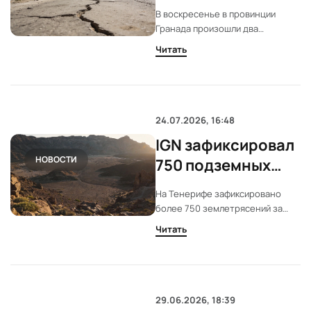
день: Гранада
В воскресенье в провинции
вновь ощутила
Гранада произошли два
подземные толчки
землетрясения. Второй толчок,
Читать
магнитудой 3,7, ощутили жители
столицы и пригородов. Эпицентр
находился в Ла Малаа.
24.07.2026, 16:48
IGN зафиксировал
НОВОСТИ
750 подземных
толчков на
На Тенерифе зафиксировано
Тенерифе за ночь
более 750 землетрясений за
одну ночь. IGN не видит угрозы
Читать
извержения в ближайшее время.
Большинство толчков остались
незамеченными населением.
29.06.2026, 18:39