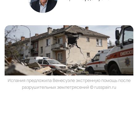
Испания предложила Венесуэле экстренную помощь после
разрушительных землетрясений © russpain.ru