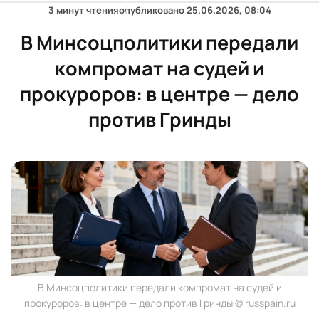
3 минут чтения
опубликовано
25.06.2026, 08:04
В Минсоцполитики передали
компромат на судей и
прокуроров: в центре — дело
против Гринды
В Минсоцполитики передали компромат на судей и
прокуроров: в центре — дело против Гринды © russpain.ru