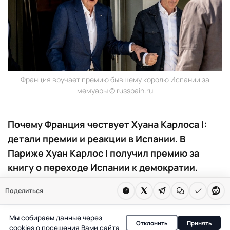
Франция вручает премию бывшему королю Испании за
мемуары © russpain.ru
Почему Франция чествует Хуана Карлоса I:
детали премии и реакции в Испании. В
Париже Хуан Карлос I получил премию за
книгу о переходе Испании к демократии.
Событие вызвало споры среди испанцев и
Поделиться
финалистов конкурса. В материале — причины
и последствия этого решения для Испании.
Мы собираем данные через
Отклонить
Принять
cookies о посещения Вами сайта