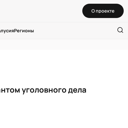
О проекте
алусия
Регионы
антом уголовного дела