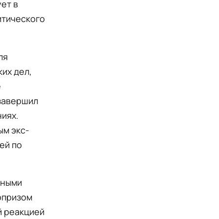
ует в
итического
ля
ких дел,
е
 завершил
ниях.
ым экс-
ей по
нными
юрпризом
й реакцией