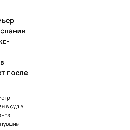
мьер
Испании
кс-
 в
ет после
истр
н в суд в
ента
инувшим