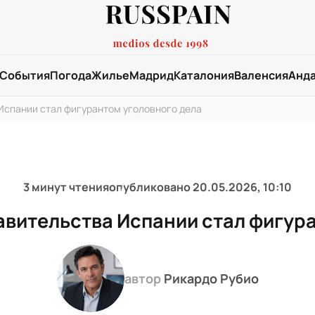
События
Погода
Жилье
Мадрид
Каталония
Валенсия
Анд
Испании стал фигурантом уголовного дела
3 минут чтения
опубликовано
20.05.2026, 10:10
авительства Испании стал фигур
автор
Рикардо Рубио