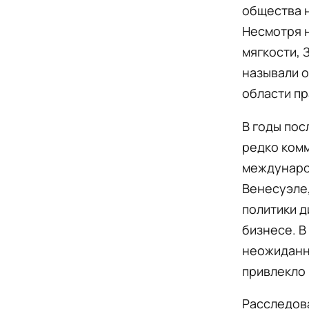
общества н
Несмотря н
мягкости, 
называли 
области пр
В годы пос
редко комм
международ
Венесуэле,
политики д
бизнесе. В
неожиданно
привлекло 
Расследова