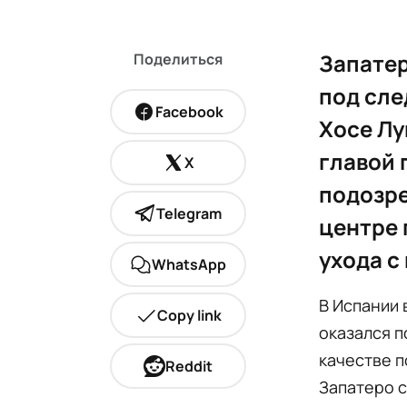
Запатер
Поделиться
под сле
Facebook
Хосе Лу
главой 
X
подозре
Telegram
центре 
ухода с
WhatsApp
В Испании
Copy link
оказался п
качестве п
Reddit
Запатеро 