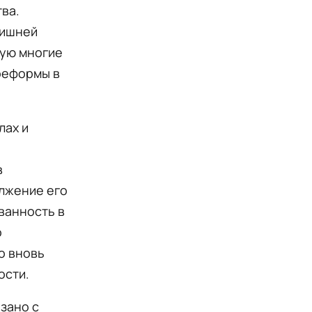
ва.
лишней
рую многие
реформы в
лах и
в
олжение его
ванность в
о
о вновь
ости.
язано с