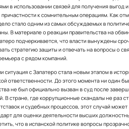
ми в использовании связей для получения выгод и
 причастности к сомнительным операциям. Как от
дело стало одним из самых обсуждаемых в политич
аны. В материале о реакции правительства на обви
атеро подчеркивается, что власти вынуждены сро
ать стратегию защиты и отвечать на вопросы о св
ремьера с рядом компаний.
и ситуация с Запатеро стала новым этапом в истор
ой ответственности. До этого момента ни один бы
тва не был официально вызван в суд после завер
. В стране, где коррупционные скандалы не раз с
тставок и судебных процессов, этот случай может
дарт для оценки деятельности высших должностны
тить, что в испанской политике вопросы прозрачн