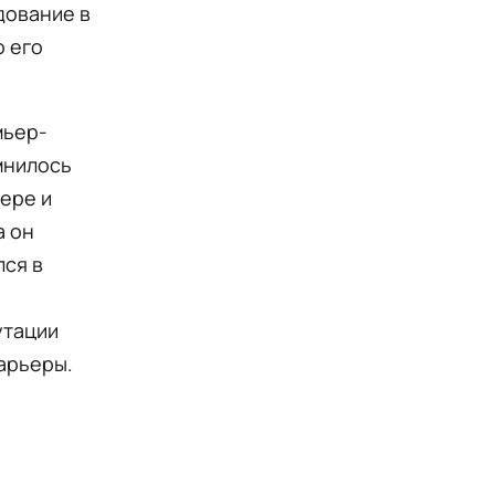
дование в
о его
мьер-
омнилось
ере и
а он
ся в
утации
карьеры.