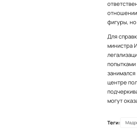
ответствен
отношении 
фигуры, но
Для справк
министра И
легализац
попытками 
занимался
центре пол
подчеркива
могут оказ
Теги:
Мадр