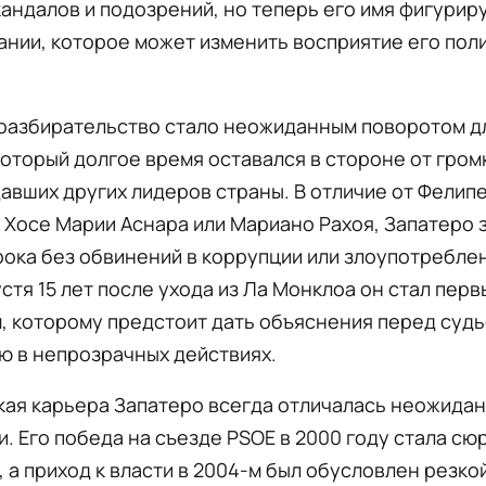
кандалов и подозрений, но теперь его имя фигурир
нии, которое может изменить восприятие его пол
разбирательство стало неожиданным поворотом д
который долгое время оставался в стороне от гром
вших других лидеров страны. В отличие от Фелип
 Хосе Марии Аснара или Мариано Рахоя, Запатеро
рока без обвинений в коррупции или злоупотребле
стя 15 лет после ухода из Ла Монклоа он стал перв
 которому предстоит дать объяснения перед судь
ю в непрозрачных действиях.
кая карьера Запатеро всегда отличалась неожида
. Его победа на съезде PSOE в 2000 году стала с
, а приход к власти в 2004-м был обусловлен резко