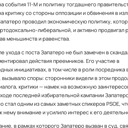
а события 11-M и политику тогдашнего правительст
а критику со стороны оппозиции и обвинения в из
Запатеро проводил экономическую политику, кото
ортодоксально-либеральной, и активно продвигал 
ав меньшинств и равенства.
ле ухода с поста Запатеро не был замечен в сканда
ентировал действия преемников. Его участие в
ных инициативах, в том числе в роли посредника 
 вызывало споры: сторонники видели в этом прод
иалога, критики — намек на возможную заинтересо
 ходе последней избирательной кампании Запатер
 стал одним из самых заметных спикеров PSOE, чт
к нему внимание и усилило интерес к его деятельн
ние, в рамках которого Запатеро вызван в суд, св