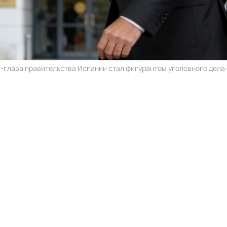
-глава правительства Испании стал фигурантом уголовного дела ©