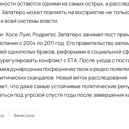
ности остаются одними из самых острых, а рассле
Запатеро может повлиять на восприятие не тольк
 и всей системы власти.
и: Хосе Луис Родригес Запатеро занимал пост пре
спании с 2004 по 2011 год. Его правительство зап
ией однополых браков, реформами в социальной сф
урегулировать конфликт с ETA. После ухода с пост
 международным посредничеством и редко появлял
итических скандалов. Новый виток расследования
ет, что даже самые устойчивые политические реп
аться под угрозой спустя годы после завершения 
ид
Венесуэла