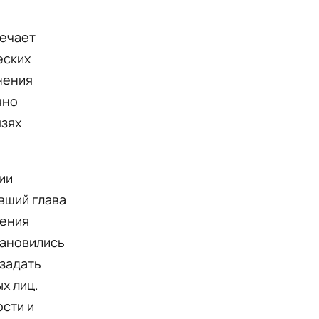
мечает
еских
нения
чно
язях
ии
вший глава
шения
тановились
 задать
х лиц.
ости и