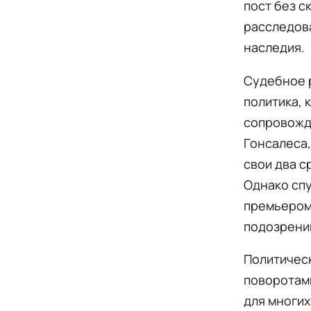
пост без с
расследова
наследия.
Судебное 
политика, 
сопровожда
Гонсалеса,
свои два с
Однако спу
премьером,
подозрени
Политичес
поворотами
для многих