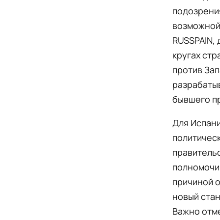
подозрения
возможной
RUSSPAIN, 
кругах стр
против Зап
разрабатыв
бывшего п
Для Испани
политическ
правительс
полномочий
причиной о
новый стан
Важно отме