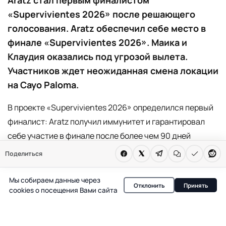
«Supervivientes 2026» после решающего
голосования. Aratz обеспечил себе место в
финале «Supervivientes 2026». Маика и
Клаудия оказались под угрозой вылета.
Участников ждет неожиданная смена локации
на Cayo Paloma.
В проекте «Supervivientes 2026» определился первый
финалист: Aratz получил иммунитет и гарантировал
себе участие в финале после более чем 90 дней
испытаний. Это стало результатом напряженного
Поделиться
голосования, в ходе которого судьба оставшихся
участников резко изменилась. Теперь именно Маика и
Мы собираем данные через
Отклонить
Принять
cookies о посещения Вами сайта
Клаудия оказались в центре внимания — одна из них
покинет шоу на решающем этапе.