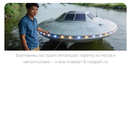
Вьетнамец построил летающую тарелку из песка и
металлолома — и она плавает © russpain.ru