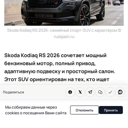
Skoda Kodiaq RS 2026: семейный спорт-SUV с характером ©
russpain.ru
Skoda Kodiaq RS 2026 сочетает мощный
бензиновый мотор, полный привод,
адаптивную подвеску и просторный салон.
Этот SUV ориентирован на тех, кто ищет
баланс между динамикой и практичностью
Поделиться
для семьи.
Мы собираем данные через
Skoda представила обновленный Kodiaq RS 2026 —
Отклонить
Принять
cookies о посещения Вами сайта
кроссовер, который не пытается казаться спортивнее,
чем есть, но уверенно заявляет о себе сочетанием