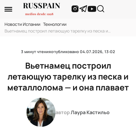
Новости Испании
›
Технологии
›
Вьетнамец построил летающую тарелку из песка и
металлолома — и она плавает
3 минут чтения
опубликовано
04.07.2026, 13:02
Вьетнамец построил
летающую тарелку из песка и
металлолома — и она плавает
автор
Лаура Кастильо