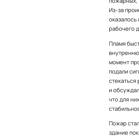
пожарных, 
Из-за прои
оказалось 
рабочего д
Пламя быс
внутреннюю
момент про
подали сиг
стекаться 
и обсуждал
что для ни
стабильнос
Пожар стал
здание пок