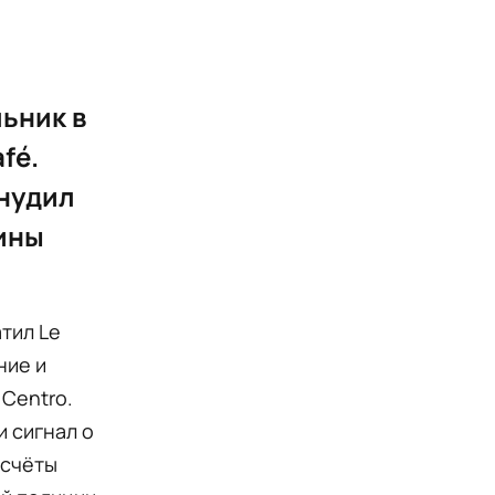
льник в
fé.
нудил
чины
тил Le
ние и
 Centro.
и сигнал о
асчёты