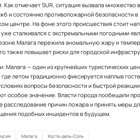
. Как отмечает SUR, ситуация вызвала множество 
ужб и состоянию противопожарной безопасности в
ом центре. На фоне этого происшествия стоит на
 уже сталкивался с экстремальными погодными явл
езоне Малага пережила аномальную жару и темпе
то также повышает риски для городской инфрастру
и: Малага — один из крупнейших туристических це
 где летом традиционно фиксируется наплыв госте
условиях вопросы безопасности и быстрой реакции
ют особое значение. Власти города пообещали пр
е расследование причин пожара и принять меры д
щения подобных инцидентов в будущем.
лусия
Малага
Коста-дель-Соль