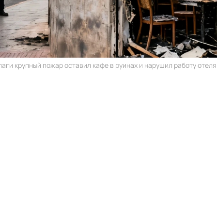
аги крупный пожар оставил кафе в руинах и нарушил работу отеля 