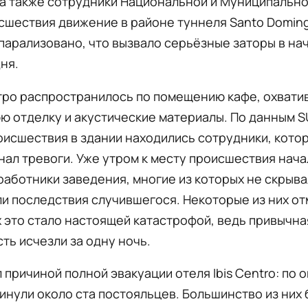
а также сотрудники Национальной и Муниципально
сшествия движение в районе туннеля Santo Domin
парализовано, что вызвало серьёзные заторы в на
ня.
тро распространилось по помещению кафе, охвати
 отделку и акустические материалы. По данным S
исшествия в здании находились сотрудники, кото
нал тревоги. Уже утром к месту происшествия нача
работники заведения, многие из которых не скрыв
и последствия случившегося. Некоторые из них от
х это стало настоящей катастрофой, ведь привычна
ть исчезли за одну ночь.
 причиной полной эвакуации отеля Ibis Centro: по 
инули около ста постояльцев. Большинство из них