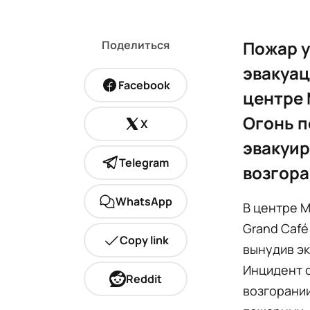
Пожар у
Поделиться
эвакуац
Facebook
центре 
Огонь п
X
эвакуир
Telegram
возгора
WhatsApp
В центре М
Grand Café
Copy link
вынудив эк
Инцидент с
Reddit
возгорании