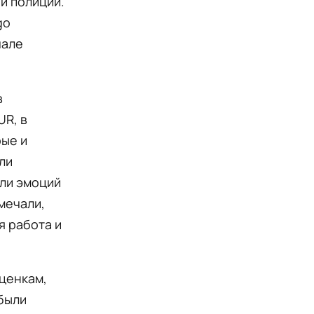
й полиции.
go
чале
в
UR, в
рые и
ли
али эмоций
мечали,
я работа и
оценкам,
 были