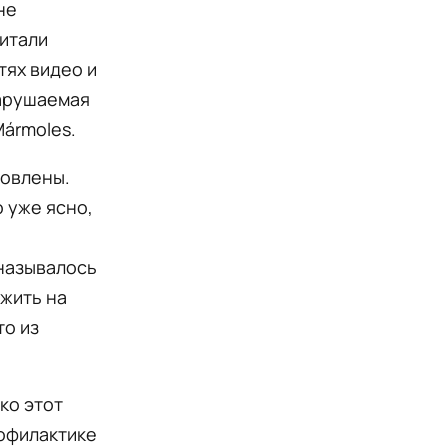
не
витали
тях видео и
нарушаемая
Mármoles.
новлены.
 уже ясно,
 называлось
ожить на
то из
ко этот
рофилактике