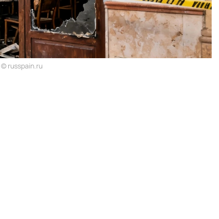
© russpain.ru