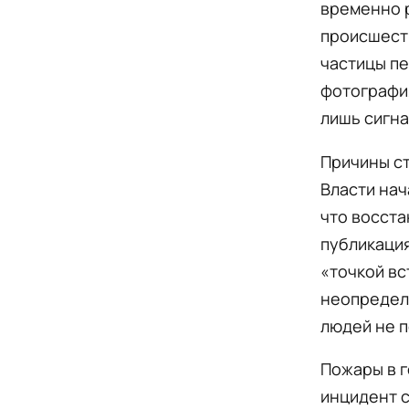
временно р
происшеств
частицы пе
фотография
лишь сигна
Причины ст
Власти нач
что восста
публикация
«точкой вс
неопределё
людей не п
Пожары в г
инцидент с