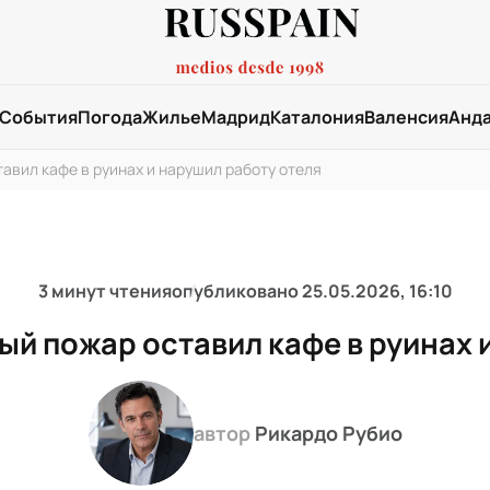
События
Погода
Жилье
Мадрид
Каталония
Валенсия
Анд
авил кафе в руинах и нарушил работу отеля
3 минут чтения
опубликовано
25.05.2026, 16:10
ый пожар оставил кафе в руинах 
автор
Рикардо Рубио