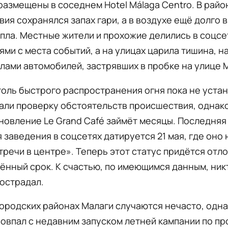
азмещены в соседнем Hotel Málaga Centro. В райо
ия сохранялся запах гари, а в воздухе ещё долго 
пла. Местные жители и прохожие делились в соцсе
ми с места событий, а на улицах царила тишина, 
лами автомобилей, застрявших в пробке на улице 
оль быстрого распространения огня пока не уста
али проверку обстоятельств происшествия, однако
новление Le Grand Café займёт месяцы. Последняя
 заведения в соцсетях датируется 21 мая, где оно
тречи в центре». Теперь этот статус придётся отл
нный срок. К счастью, по имеющимся данным, ник
острадал.
ородских районах Малаги случаются нечасто, одна
овпал с недавним запуском летней кампании по п