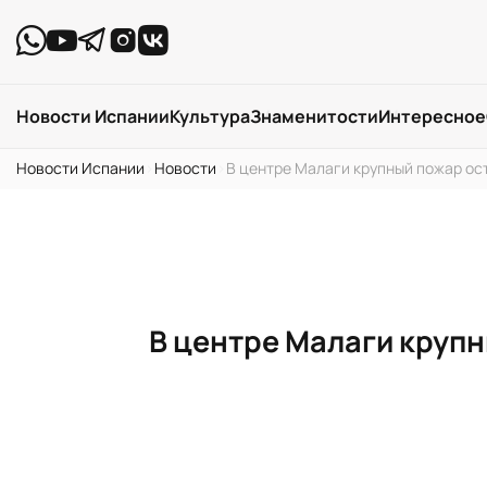
Новости Испании
Культура
Знаменитости
Интересное
Новости Испании
›
Новости
›
В центре Малаги крупный пожар ост
В центре Малаги крупн