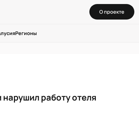
О проекте
алусия
Регионы
и нарушил работу отеля