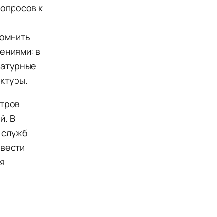
вопросов к
помнить,
ениями: в
ратурные
ктуры.
нтров
й. В
 служб
овести
ля