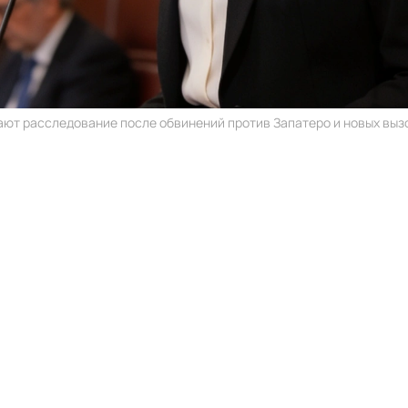
ают расследование после обвинений против Запатеро и новых вызов