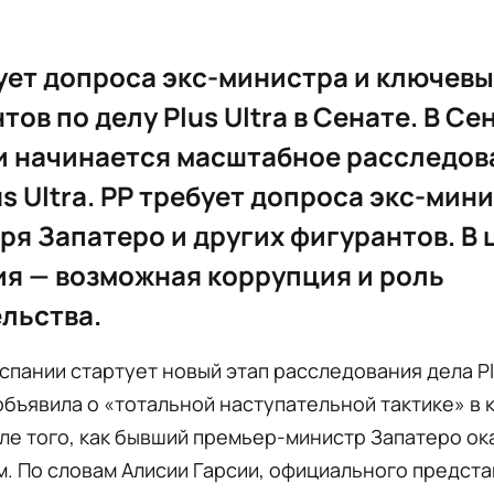
ует допроса экс-министра и ключевы
тов по делу Plus Ultra в Сенате. В Се
и начинается масштабное расследов
us Ultra. PP требует допроса экс-мин
ря Запатеро и других фигурантов. В 
я — возможная коррупция и роль
льства.
спании стартует новый этап расследования дела Plu
объявила о «тотальной наступательной тактике» в 
сле того, как бывший премьер-министр Запатеро ок
. По словам Алисии Гарсии, официального предста