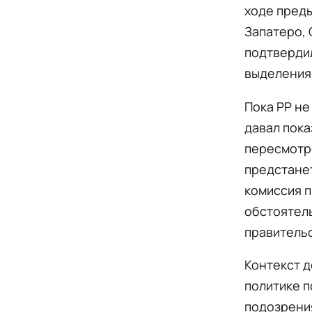
ходе преды
Запатеро, 
подтвердил
выделения 
Пока PP не
давал пока
пересмотре
предстанет
комиссия п
обстоятель
правительс
Контекст д
политике п
подозрени