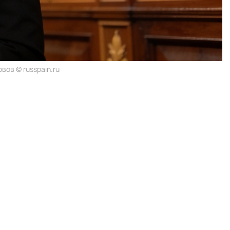
ов © russpain.ru