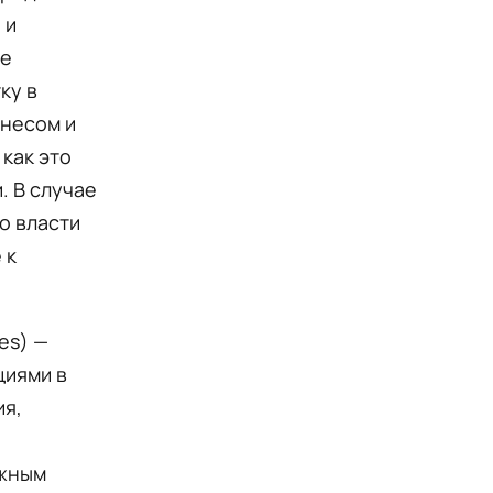
 и
ые
ку в
знесом и
как это
. В случае
но власти
 к
les) —
циями в
ия,
ожным