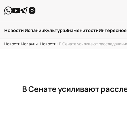
Новости Испании
Культура
Знаменитости
Интересное
Новости Испании
›
Новости
›
В Сенате усиливают расследование
В Сенате усиливают рассл