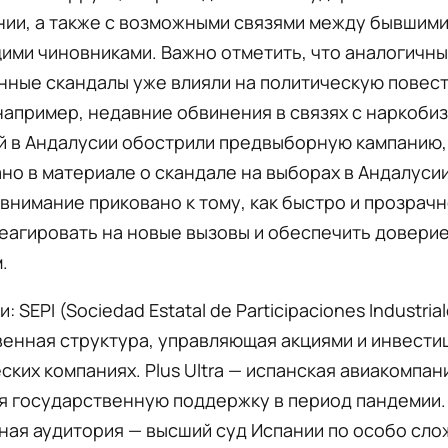
ии, а также с возможными связями между бывшими
ими чиновниками. Важно отметить, что аналогичн
ные скандалы уже влияли на политическую повест
например, недавние обвинения в связях с наркоби
 в Андалусии обострили предвыборную кампанию, 
но в материале о скандале на выборах в Андалусии
ra внимание приковано к тому, как быстро и прозрач
еагировать на новые вызовы и обеспечить доверие
.
: SEPI (Sociedad Estatal de Participaciones Industria
енная структура, управляющая акциями и инвести
ских компаниях. Plus Ultra — испанская авиакомпан
я государственную поддержку в период пандемии.
ная аудитория — высший суд Испании по особо сл