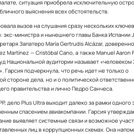
палате, ситуация приобрела исключительную остро
бличного выяснения всех обстоятельств.
овала вызов на слушания сразу нескольких ключе
: экс-министра и нынешнего главы Банка Испании J
екретаря Запатеро María Gertrudis Alcázar, доверенн
nez Martínez — Cristóbal Cano, а также Manuel Aaron 
уд Национальной аудитории называет «человеком 
. Гарсия подчеркнула, что речь идет не только о
й стороне дела, но и о политической ответственн
его правительства и лично Педро Санчеса.
PP, дело Plus Ultra выходит далеко за рамки одного 
енным спасением авиакомпании. Гарсия утверждае
ание выявляет системные связи и возможное учас
авленных лиц в коррупционных схемах. Она напомн