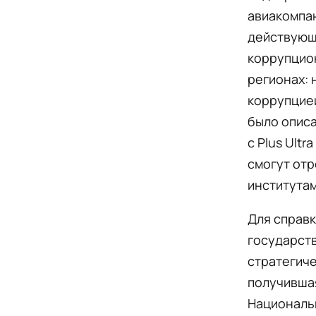
авиакомпан
действующ
коррупцион
регионах: 
коррупцией
было описа
с Plus Ult
смогут отр
институтам
Для справки
государств
стратегиче
получивша
Националь