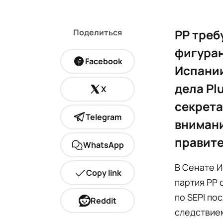
PP треб
Поделиться
фигуран
Facebook
Испани
дела Pl
X
секрета
Telegram
внимани
правите
WhatsApp
В Сенате И
Copy link
партия PP 
по SEPI по
Reddit
следствием