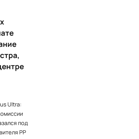
х
нате
ание
истра,
центре
s Ultra:
комиссии
азался под
вителя PP