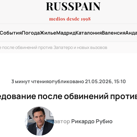
События
Погода
Жилье
Мадрид
Каталония
Валенсия
Анд
 после обвинений против Запатеро и новых вызовов
3 минут чтения
опубликовано
21.05.2026, 15:10
едование после обвинений против
автор
Рикардо Рубио