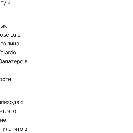
ту и
вых
osé Luis
ого лица
Fajardo,
Запатеро в
ости
эпизода с
т, что
тие
ила, что в