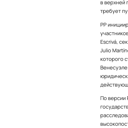
в верхней 
требует пу
PP инициир
участников
Escrivá, с
Julio Martí
которого с
Венесуэле»
юридическо
действующ
По версии 
государств
расследов
высокопост