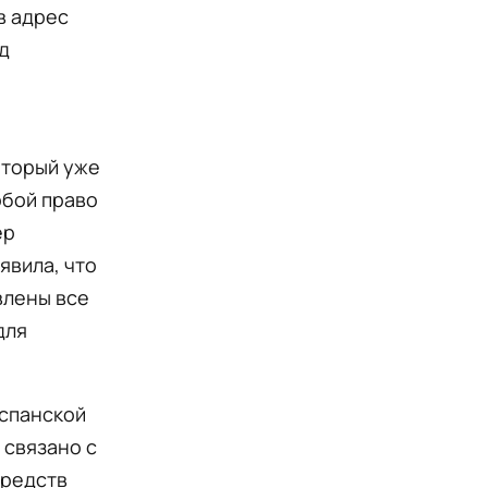
в адрес
д
я
оторый уже
обой право
ер
явила, что
влены все
для
испанской
 связано с
средств