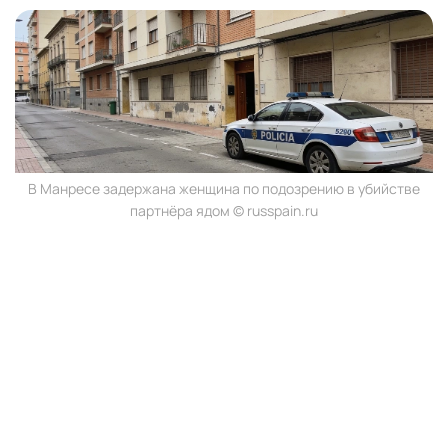
В Манресе задержана женщина по подозрению в убийстве
партнёра ядом © russpain.ru