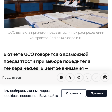
UCO выявила признаки предвзятости при распределении
контрактов Red.es © russpain.ru
В отчёте UCO говорится о возможной
предвзятости при выборе победителя
тендера Red.es. В центре внимания —
компания, связанная с Хуаном Карлосом
Поделиться
Баррабесом. Следствие изучает детали
процесса.
Мы собираем данные через
Отклонить
Принять
cookies о посещения Вами сайта
В Испании разгорается новый скандал вокруг
распределения государственных контрактов: по