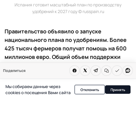
Испания готовит масштабный план по производству
удобрений к 2027 году © russpain.ru
Правительство объявило о запуске
национального плана по удобрениям. Более
425 тысяч фермеров получат помощь на 600
миллионов евро. Общий объем поддержки
агросектора превысил 1,1 миллиарда евро.
Поделиться
Власти Испании объявили о запуске нового
Мы собираем данные через
масштабного плана по развитию производства
Отклонить
Принять
cookies о посещения Вами сайта
удобрений, который должен быть готов к первому
кварталу 2027 года. Об этом сообщил премьер-
министр Педро Санчес на мероприятии в Сан-Мартин-
де-ла-Вега (Мадрид), где также был представлен
первый список из 425 тысяч получателей