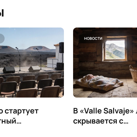
ы
НОВОСТИ
so стартует
В «Valle Salvaje»
тный
скрывается с
льный фестиваль
младенцем посл