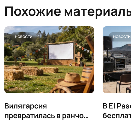
Похожие материал
НОВОСТИ
НОВОСТИ
Вилягарсия
В El Pa
превратилась в ранчо
беспла
ради семейного
музыка