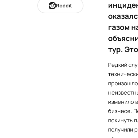
инциден
Reddit
оказалс
газом н
объясни
тур. Эт
Редкий слу
технически
произошло 
неизвестны
изменило а
бизнесе. П
покинуть п
получили р