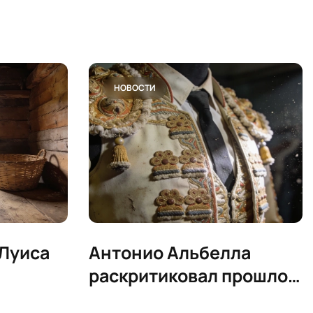
НОВОСТИ
 Луиса
Антонио Альбелла
раскритиковал прошлое
е
Locomía и коллег по