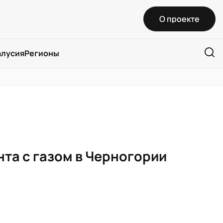
О проекте
алусия
Регионы
та с газом в Черногории