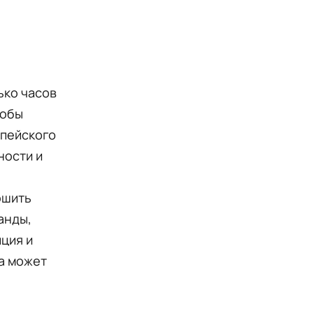
ько часов
тобы
опейского
ности и
ршить
анды,
иция и
ка может