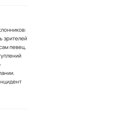
клонников:
ть зрителей
сам певец,
туплений
»
пании.
инцидент