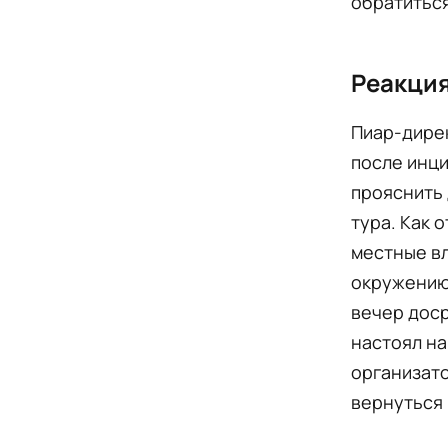
обратитьс
Реакция
Пиар-дирек
после инц
прояснить 
тура. Как 
местные вл
окружению
вечер доср
настоял на
организато
вернуться 