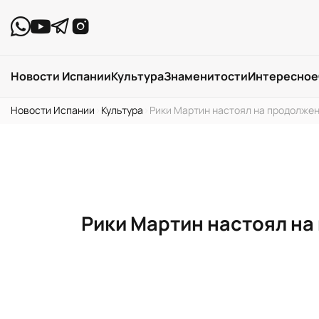
Новости Испании
Культура
Знаменитости
Интересное
Новости Испании
›
Культура
›
Рики Мартин настоял на продолжен
Рики Мартин настоял на