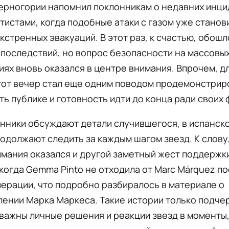
ерногории напомнил поклонникам о недавних инци
тистами, когда подобные атаки с газом уже станов
кстренных эвакуаций. В этот раз, к счастью, обошл
последствий, но вопрос безопасности на массовы
ях вновь оказался в центре внимания. Впрочем, д
тот вечер стал еще одним поводом продемонстрир
ь публике и готовность идти до конца ради своих 
нники обсуждают детали случившегося, в испанск
одолжают следить за каждым шагом звезд. К слову
мания оказался и другой заметный жест поддержки
когда Gemma Pinto не отходила от Marc Márquez по
ерации, что подробно разбиралось в материале о
ении Марка Маркеса. Такие истории только подче
важны личные решения и реакции звезд в моменты,