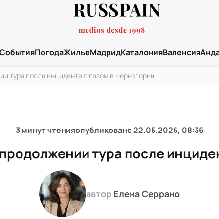
События
Погода
Жилье
Мадрид
Каталония
Валенсия
Анд
ии тура после инцидента с газом в Черногории
3 минут чтения
опубликовано
22.05.2026, 08:36
 продолжении тура после инциден
автор
Елена Серрано