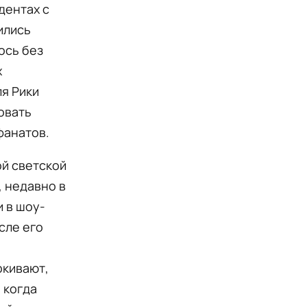
дентах с
ились
ось без
х
ля Рики
овать
фанатов.
ой светской
, недавно в
 в шоу-
сле его
ркивают,
 когда