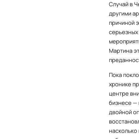
Случай в Ч
другими ар
причиной э
серьезных 
мероприяти
Мартина э
преданност
Пока покло
хронике пр
центре вни
бизнесе — 
двойной оп
восстановл
насколько 