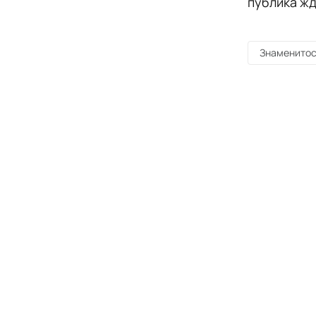
публика жд
Знаменитос