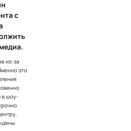
ин
нта с
а
должить
 медиа.
не из-за
Именно это
пления
новенно
 в шоу-
 срочно
центру,
уждены