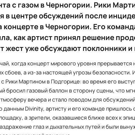
та с газом в Черногории. Рики Март
я в центре обсуждений после инциде
а концерте в Черногории. Его команд
ла, как артист принял решение про
от жест уже обсуждают поклонники и
чай, когда концерт мирового уровня прерывается 
х сбоев, а из-за настоящей угрозы безопасности. 
с Рики Мартином в Подгорице: во время его высту
й бросил газовый баллон в сторону сцены, что мг
тмосферу вечера и стало поводом для обсуждений
о данным Divinity, артисту и его команде пришлось
лощадку, а зрители, оказавшиеся ближе всех к эпи
аздражение глаз и дыхательных путей и были вын