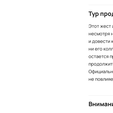
Тур про
Этот жест 
несмотря н
и довести 
ни его кол
остается п
продолжитс
Официальны
не повлияе
Внимани