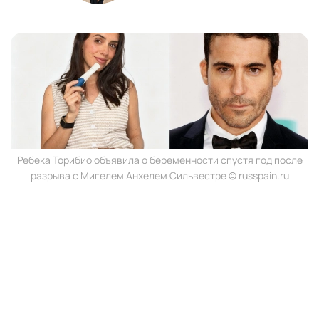
Ребека Торибио объявила о беременности спустя год после
разрыва с Мигелем Анхелем Сильвестре © russpain.ru