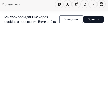
чем секрет перемен и почему этот модный
Поделиться
поворот вызвал столько вопросов — в
материале.
Мы собираем данные через
Отклонить
Принять
cookies о посещения Вами сайта
В испанской светской хронике редко бывает неделя
без обсуждения внешнего вида известных персон, но
именно Yolanda Díaz в последние месяцы стала
героиней самых ярких модных разговоров. Ее новый
образ — не просто смена гардероба, а настоящий
сигнал для публики и коллег. Еще недавно Yolanda Díaz
ассоциировалась с расслабленным, почти богемным
стилем: свободные силуэты, натуральные ткани,
короткая темная стрижка без намека на глянец.
Сегодня же ее появление на публике — это всегда
тщательно выверенный лук, где каждая деталь
работает на образ уверенного лидера.