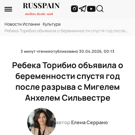
Новости Испании
›
Культура
›
Ребека Торибио объявила о беременности спустя год после
разрыва с Мигелем Анхелем Сильвестре
3 минут чтения
опубликовано
30.04.2026, 00:13
Ребека Торибио объявила о
беременности спустя год
после разрыва с Мигелем
Анхелем Сильвестре
автор
Елена Серрано