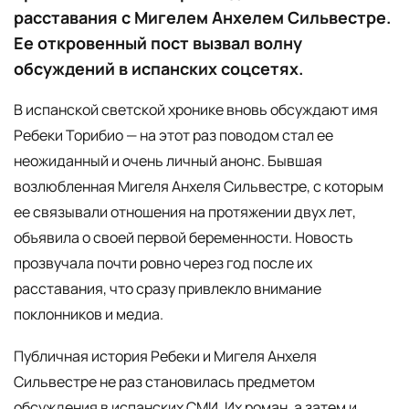
расставания с Мигелем Анхелем Сильвестре.
Ее откровенный пост вызвал волну
обсуждений в испанских соцсетях.
В испанской светской хронике вновь обсуждают имя
Ребеки Торибио — на этот раз поводом стал ее
неожиданный и очень личный анонс. Бывшая
возлюбленная Мигеля Анхеля Сильвестре, с которым
ее связывали отношения на протяжении двух лет,
объявила о своей первой беременности. Новость
прозвучала почти ровно через год после их
расставания, что сразу привлекло внимание
поклонников и медиа.
Публичная история Ребеки и Мигеля Анхеля
Сильвестре не раз становилась предметом
обсуждения в испанских СМИ. Их роман, а затем и