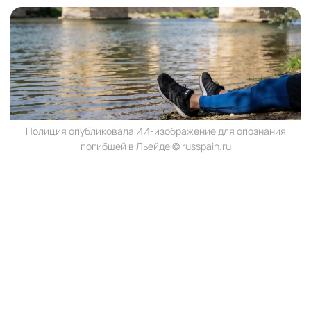
Полиция опубликовала ИИ-изображение для опознания
погибшей в Льейде © russpain.ru