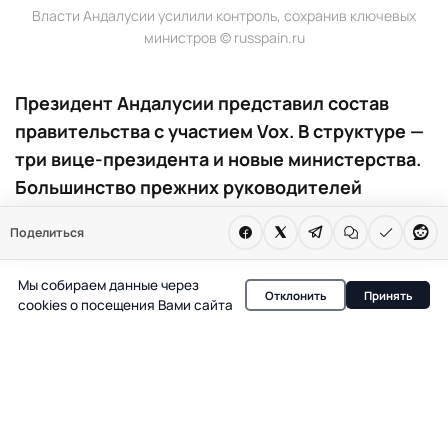
Власти Андалусии усилили контроль, сохранив ключевых
министров © russpain.ru
Президент Андалусии представил состав
правительства с участием Vox. В структуре —
три вице-президента и новые министерства.
Большинство прежних руководителей
сохранили свои посты.
Поделиться
В Андалусии объявлен состав нового правительства, в
Мы собираем данные через
котором впервые участвует партия Vox. Президент
Отклонить
Принять
cookies о посещения Вами сайта
автономии Хуан Мануэль Морено сохранил
большинство ключевых министров, усилив контроль за
исполнительной властью за счет создания сразу трех
вице-президентских постов. Такое решение связано с
необходимостью сбалансировать влияние