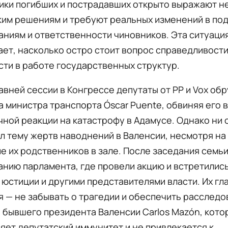
ики погибших и пострадавших открыто выражают н
им решениям и требуют реальных изменений в под
ниям и ответственности чиновников. Эта ситуаци
ет, насколько остро стоит вопрос справедливости
ти в работе государственных структур.
авней сессии в Конгрессе депутаты от PP и Vox об
а министра транспорта Óscar Puente, обвиняя его в
ной реакции на катастрофу в Адамусе. Однако ни о
л тему жертв наводнений в Валенсии, несмотря на
е их родственников в зале. После заседания семь
анию парламента, где провели акцию и встретились
юстиции и другими представителями власти. Их гл
 — не забывать о трагедии и обеспечить расследо
бывшего президента Валенсии Carlos Mazón, котор
яет депутатский иммунитет и не привлекается к