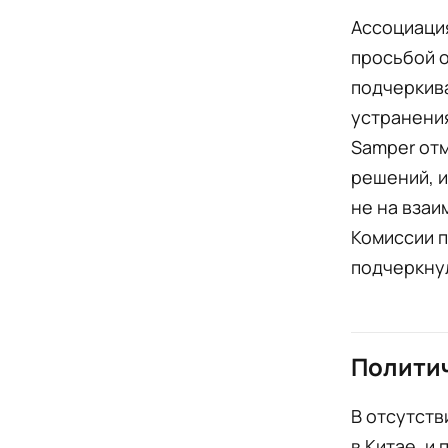
Ассоциация
просьбой о
подчеркив
устранения
Samper от
решений, и
не на взаи
Комиссии 
подчеркнул
Полити
В отсутств
в Китае, и