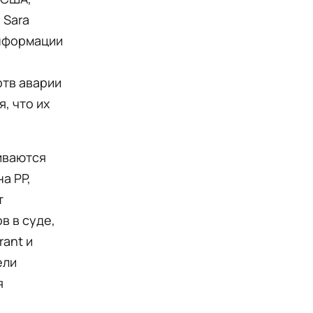
 Sara
информации
ртв аварии
, что их
иваются
а PP,
т
в в суде,
rant и
ели
я