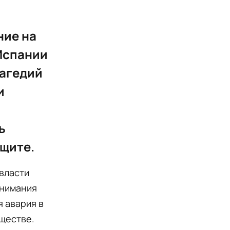
ние на
 Испании
рагедий
и
ь
ащите.
власти
внимания
 авария в
ществе.