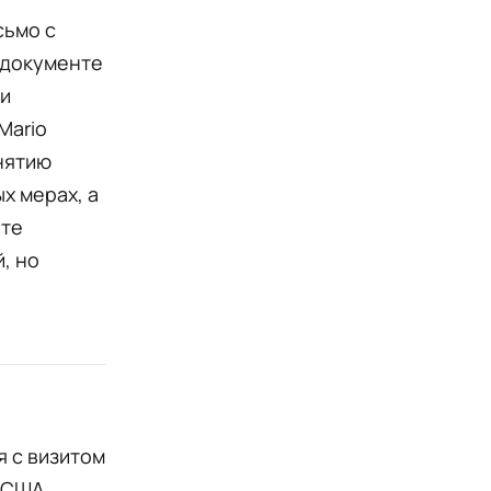
сьмо с
 документе
 и
Mario
нятию
х мерах, а
оте
, но
я с визитом
 США,