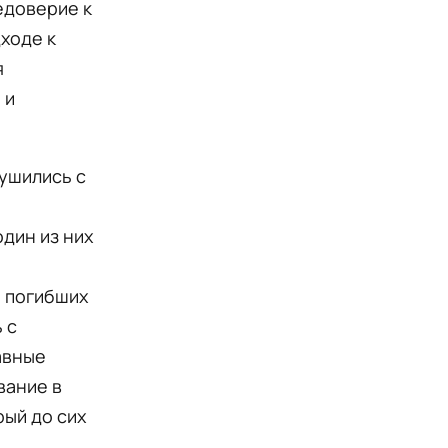
едоверие к
ходе к
я
 и
рушились с
дин из них
и погибших
 с
авные
вание в
ый до сих