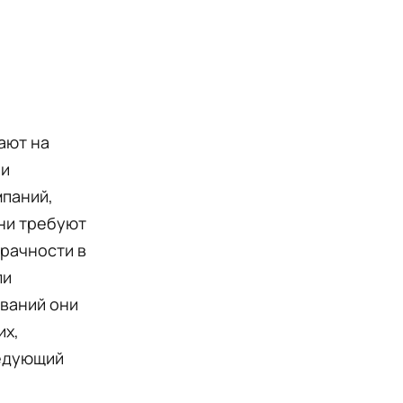
ают на
 и
мпаний,
ни требуют
зрачности в
ли
ований они
их,
ледующий