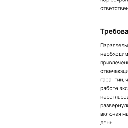
ответстве
Требова
Параллельн
необходим
привлечени
отвечающи
гарантий, 
работе экс
несогласов
развернули
включая м
день.