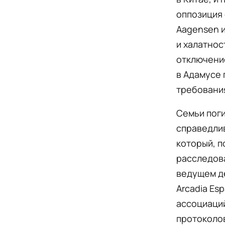
оппозиция 
Aagensen и
и халатнос
отключение
в Адамусе 
требования
Семьи поги
справедлив
который, п
расследова
ведущем де
Arcadia Es
ассоциаци
протоколо