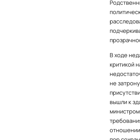
Родственн
политическ
расследова
подчеркива
прозрачнос
В ходе нед
критикой н
недостаточ
не затрону
присутстви
вышли к зд
министром 
требования
отношении 
пор сохран