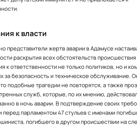
нности.
ния к власти
о представители жертв аварии в Адамусе настаив
ости раскрытия всех обстоятельств происшествия
я к ответственности не только политиков, но и ко
х за безопасность и техническое обслуживание. О
что подобные трагедии не повторятся, а также про
тренных служб, которые, по их мнению, действова
анно в ночь аварии. В подтверждение своих треб
 перед парламентом 47 стульев с именами погибш
ашиниста, погибшего в другом происшествии на с