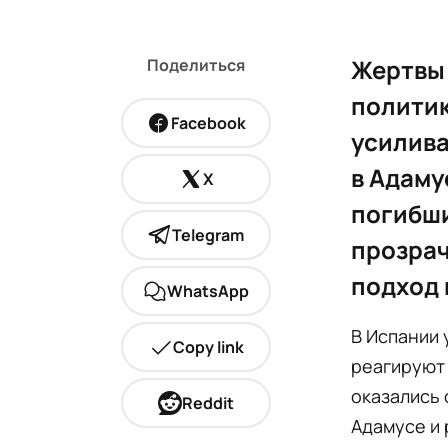
Жертвы 
Поделиться
политик
Facebook
усилива
в Адаму
X
погибши
Telegram
прозрач
подход 
WhatsApp
В Испании 
Copy link
реагируют 
оказались 
Reddit
Адамусе и