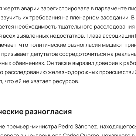
 жертв аварии зарегистрировала в парламенте пи
звучить их требования на пленарном заседании. В
ается необходимость тщательного расследования
 всех выявленных недостатков. Глава ассоциации 
мечает, что политические разногласия мешают при
 призывает депутатов сосредоточиться на реальны
мных обвинениях. Он также выразил доверие к раб
по расследованию железнодорожных происшествий
, что ей не хватает ресурсов.
ческие разногласия
ие премьер-министра Pedro Sánchez, находящегос
 первого вице-премьера Carlos Cuerpo, уехавшего в