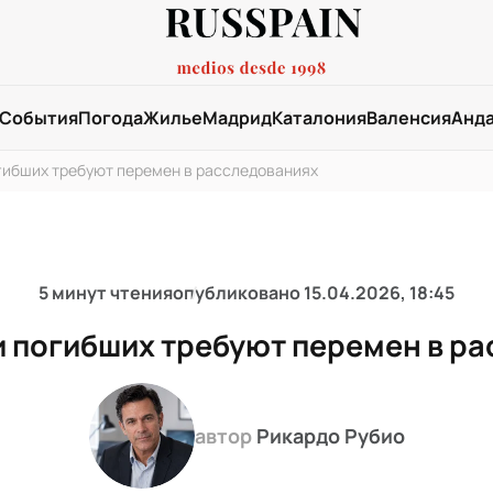
События
Погода
Жилье
Мадрид
Каталония
Валенсия
Анд
гибших требуют перемен в расследованиях
5 минут чтения
опубликовано
15.04.2026, 18:45
 погибших требуют перемен в р
автор
Рикардо Рубио