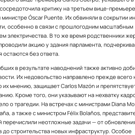
сосредоточила критику на третьем вице-премьере
 министре Óscar Puente. Их обвиняли в сокрытии 
ти, особенно в связи с прошлогодним масштабным
м электричества. В то же время родственники же
проводили акцию у здания парламента, подчеркивая
 остаются без ответа.
бших в результате наводнений также активно доб
ости. Их недовольство направлено прежде всего н
о их мнению, защищает Carlos Mazón и препятствуе
нию. Кроме того, они указывают на нехватку кадро
ло о трагедии. На встречах с министрами Diana Mo
paña, а также с министром Félix Bolaños, представит
й перечислили неотложные задачи — от обновлени
в до строительства новых инфраструктур. Особое