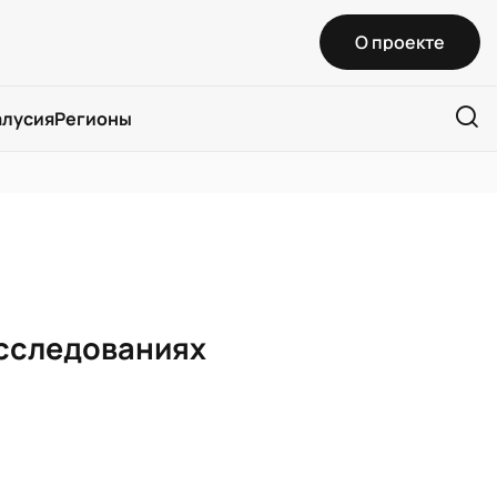
О проекте
алусия
Регионы
асследованиях