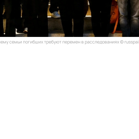
ему семьи погибших требуют перемен в расследованиях © russpai