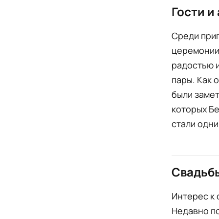
Гости и
Среди приг
церемонии
радостью 
пары. Как 
были замет
которых Бе
стали одни
Свадьбы
Интерес к 
Недавно по