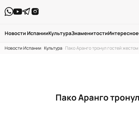
Новости Испании
Культура
Знаменитости
Интересное
Новости Испании
›
Культура
›
Пако Аранго тронул гостей жестом 
Пако Аранго тронул