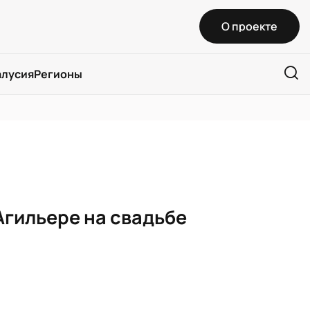
О проекте
алусия
Регионы
Агильере на свадьбе