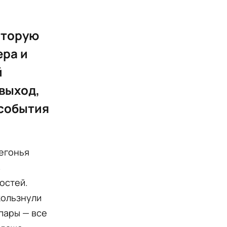
оторую
ера и
й
 выход,
 события
Бегонья
в
остей.
кользнули
пары — все