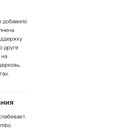
е добавило
олнена
оддержку
 о друге
 на
церковь,
гах.
ания
слабевает.
Pombo