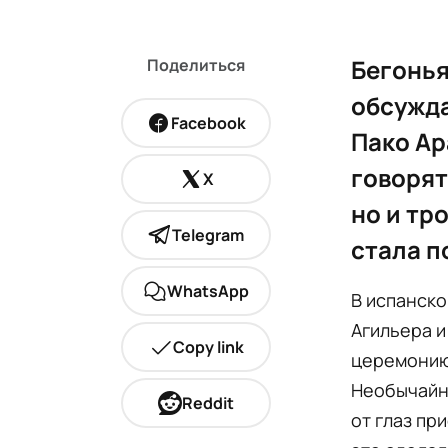
Бегонья
Поделиться
обсужда
Facebook
Пако Ар
говорят
X
но и тр
Telegram
стала п
WhatsApp
В испанско
Агильера и
Copy link
церемонию,
Необычайно
Reddit
от глаз пр