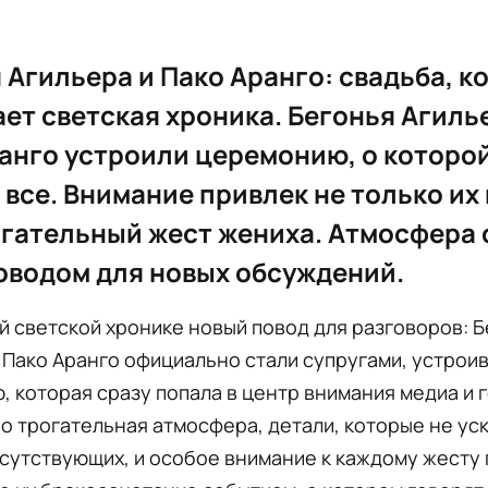
 Агильера и Пако Аранго: свадьба, к
ет светская хроника. Бегонья Агиль
анго устроили церемонию, о которо
 все. Внимание привлек не только их
огательный жест жениха. Атмосфера
оводом для новых обсуждений.
й светской хронике новый повод для разговоров: 
 Пако Аранго официально стали супругами, устрои
 которая сразу попала в центр внимания медиа и г
 трогательная атмосфера, детали, которые не ус
исутствующих, и особое внимание к каждому жесту 