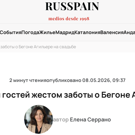
События
Погода
Жилье
Мадрид
Каталония
Валенсия
Анд
заботы о Бегоне Агильере на свадьбе
2 минут чтения
опубликовано
08.05.2026, 09:37
 гостей жестом заботы о Бегоне 
автор
Елена Серрано