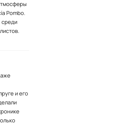
 атмосферы
ía Pombo.
о среди
листов.
даже
пруге и его
делали
хронике
только