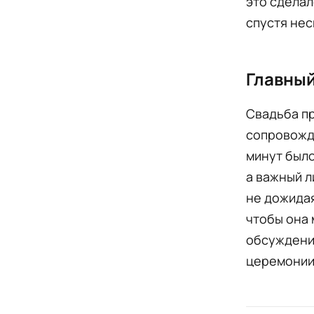
это сделал
спустя нес
Главны
Свадьба пр
сопровожде
минут было
а важный л
не дожидая
чтобы она 
обсуждений
церемонии