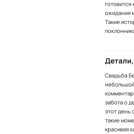
готовится 
ожидания м
Такие исто
поклоннико
Детали,
Свадьба Бе
небольшой 
комментари
забота о д
этот день 
такие моме
красивая к