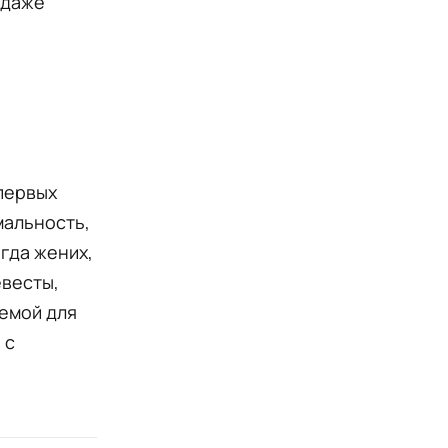
 даже
 первых
мальность,
гда жених,
евесты,
темой для
 с