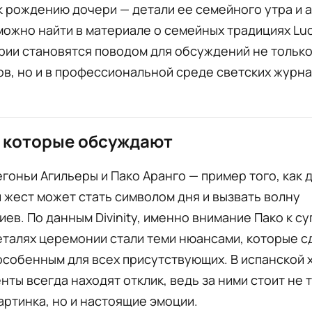
к рождению дочери — детали ее семейного утра и
ожно найти в материале о семейных традициях Luc
рии становятся поводом для обсуждений не тольк
в, но и в профессиональной среде светских журна
 которые обсуждают
гоньи Агильеры и Пако Аранго — пример того, как 
жест может стать символом дня и вызвать волну
ев. По данным Divinity, именно внимание Пако к су
еталях церемонии стали теми нюансами, которые с
особенным для всех присутствующих. В испанской 
нты всегда находят отклик, ведь за ними стоит не 
артинка, но и настоящие эмоции.