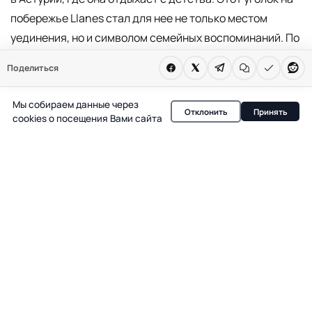
побережье Llanes стал для нее не только местом
уединения, но и символом семейных воспоминаний. По
данным RUSSPAIN, Celorio остается для Lomana
Поделиться
главным местом отдыха, где она может скрыться от
общественного внимания и рабочих обязательств.
Мы собираем данные через
Отклонить
Принять
cookies о посещения Вами сайта
Особое значение для Carmen Lomana имеет пляж
Palombina — городской песчаный берег с белым
песком, прозрачной водой и характерными скальными
образованиями. Именно здесь, по ее словам, она
впервые ощутила свободу и радость детства. Пляж
Palombina пользуется популярностью у туристов,
особенно в летние месяцы, когда во время отлива
соединяется с соседними пляжами Las Cámaras и Los
Frailes. Инфраструктура пляжа включает просторную
парковку, смотровую площадку с панорамными видами