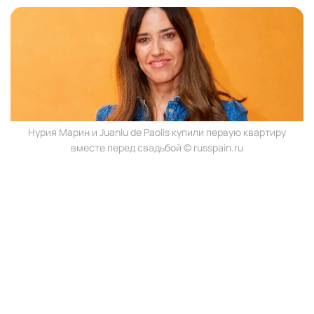
Нурия Марин и Juanlu de Paolis купили первую квартиру
вместе перед свадьбой © russpain.ru