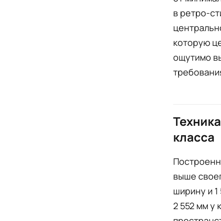
в ретро-ст
центрально
которую це
ощутимо вы
требования
Техника
класса
Построенны
выше своег
ширину и 1
2 552 мм у
пространст