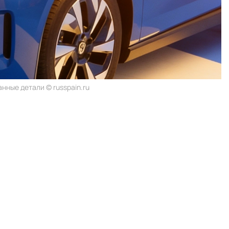
нные детали © russpain.ru