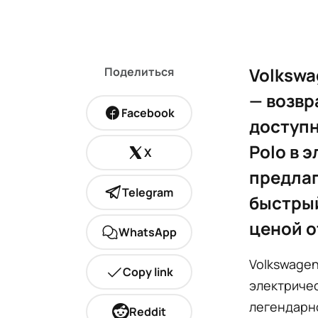
Volkswa
Поделиться
— возвр
Facebook
доступн
Polo в 
X
предлага
Telegram
быстрый
ценой о
WhatsApp
Volkswagen
Copy link
электриче
легендарно
Reddit