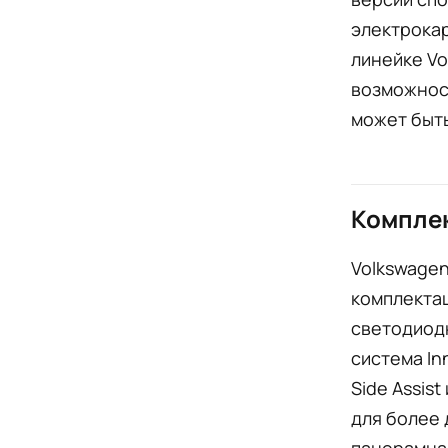
электрокар
линейке Vo
возможност
может быть
Комплек
Volkswage
комплектац
светодиод
система In
Side Assis
для более 
панорамна