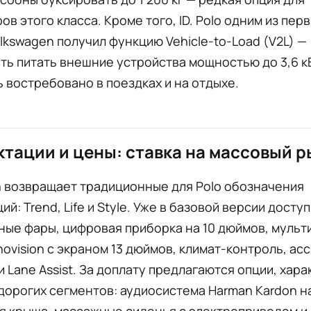
ов этого класса. Кроме того, ID. Polo одним из перв
lkswagen получил функцию Vehicle-to-Load (V2L) —
ь питать внешние устройства мощностью до 3,6 кВ
 востребовано в поездках и на отдыхе.
тации и цены: ставка на массовый 
n возвращает традиционные для Polo обозначения
ий: Trend, Life и Style. Уже в базовой версии досту
ные фары, цифровая приборка на 10 дюймов, муль
novision с экраном 13 дюймов, климат-контроль, ас
t и Lane Assist. За доплату предлагаются опции, хар
дорогих сегментов: аудиосистема Harman Kardon на
я крыша, массажные сиденья с электроприводом и