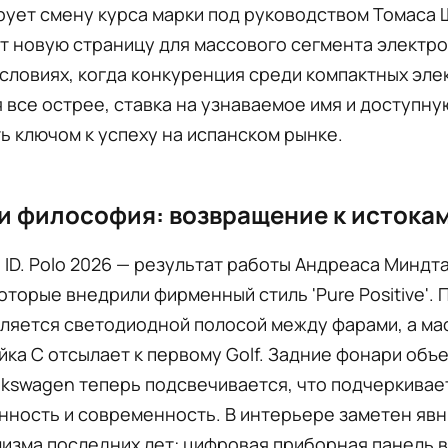
ует смену курса марки под руководством Томаса 
т новую страницу для массового сегмента электр
условиях, когда конкуренция среди компактных эл
 все острее, ставка на узнаваемое имя и доступну
ь ключом к успеху на испанском рынке.
и философия: возвращение к истока
ID. Polo 2026 — результат работы Андреаса Миндта
оторые внедрили фирменный стиль 'Pure Positive'.
ляется светодиодной полосой между фарами, а ма
йка С отсылает к первому Golf. Задние фонари объ
lkswagen теперь подсвечивается, что подчеркивае
нность и современность. В интерьере заметен явн
лизма последних лет: цифровая приборная панель 