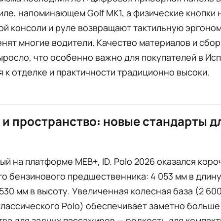
иле, напоминающем Golf MK1, а физические кнопки 
й консоли и руле возвращают тактильную эргоном
нят многие водители. Качество материалов и сбор
росло, что особенно важно для покупателей в Исп
 к отделке и практичности традиционно высоки.
 и пространство: новые стандарты д
й на платформе MEB+, ID. Polo 2026 оказался коро
о бензинового предшественника: 4 053 мм в длину, 
 530 мм в высоту. Увеличенная колесная база (2 60
 классического Polo) обеспечивает заметно больше
ва для задних пассажиров — редкость для компак