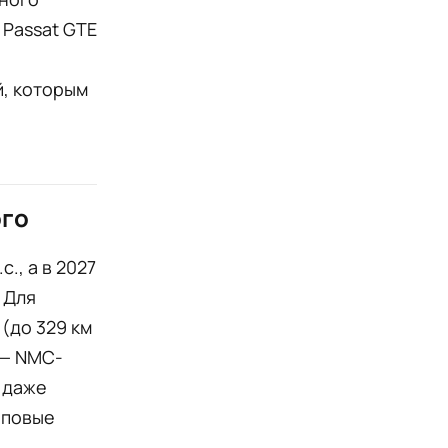
 Passat GTE
й, которым
ого
с., а в 2027
. Для
(до 329 км
 — NMC-
о даже
оповые