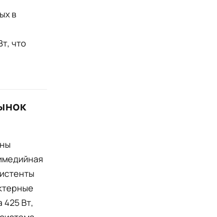
ых в
т, что
рынок
пны
тимедийная
систенты
актерные
 425 Вт,
 система