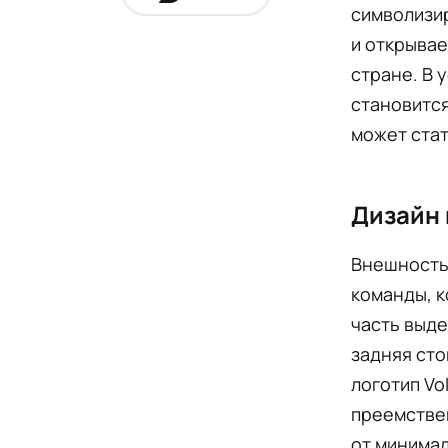
символизир
и открывае
стране. В 
становится
может стат
Дизайн 
Внешность 
команды, к
часть выде
задняя сто
логотип Vo
преемстве
от минима