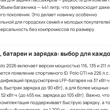
Объем багажника — 441 литр, что превосходит даже
го поколения. Это делает новинку особенно
льной для городских семей и молодых покупателе
версальность без компромиссов по размеру.
 батареи и зарядка: выбор для кажд
olo 2026 включает версии мощностью 116, 135 и 211 л.
ется появление спортивного ID. Polo GTI на 226 л.с
дификаций предусмотрена LFP-батарея на 37 кВт·ч 
а, быстрая зарядка до 90 кВт), а для более мощных
52 кВт·ч (до 455 км, зарядка до 105 кВт). Важно, чт
комплектация поддерживает быструю зарядку, а т
собны буксировать до 1 200 кг — редкая опция для