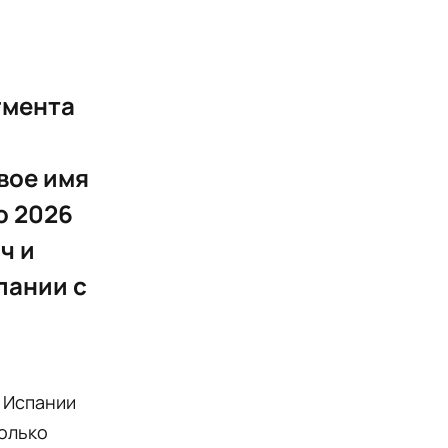
гмента
вое имя
o 2026
·ч и
пании с
 Испании
только