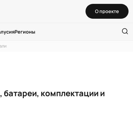
О проекте
алусия
Регионы
тали
, батареи, комплектации и