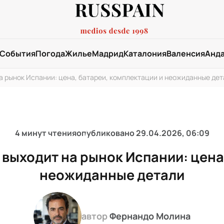
События
Погода
Жилье
Мадрид
Каталония
Валенсия
Анд
 на рынок Испании: цена, батареи, комплектации и неожиданные де
4 минут чтения
опубликовано
29.04.2026, 06:09
o выходит на рынок Испании: цена
неожиданные детали
автор
Фернандо Молина