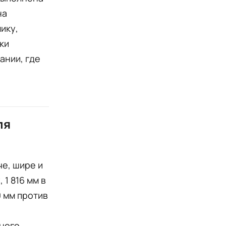
на
ику,
ки
ании, где
ля
че, шире и
1 816 мм в
0 мм против
тного