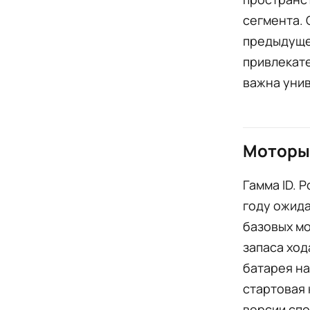
сегмента. 
предыдуще
привлекате
важна уни
Моторы,
Гамма ID. P
году ожида
базовых мо
запаса ход
батарея на 
стартовая 
версии спо