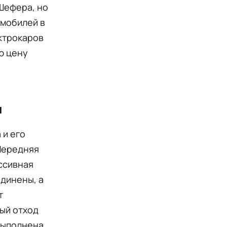
Шефера, но
омобилей в
ектрокаров
ю цену
м
 и его
 Передняя
ссивная
единены, а
т
ый отход
выполнена