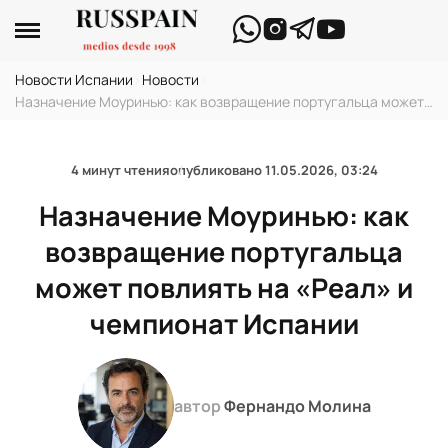
Новости Испании
›
Новости
›
Назначение Моуринью: как возвращение португальца может
повлиять на «Реал» и чемпионат Испании
4 минут чтения
опубликовано
11.05.2026, 03:24
Назначение Моуринью: как
возвращение португальца
может повлиять на «Реал» и
чемпионат Испании
автор
Фернандо Молина