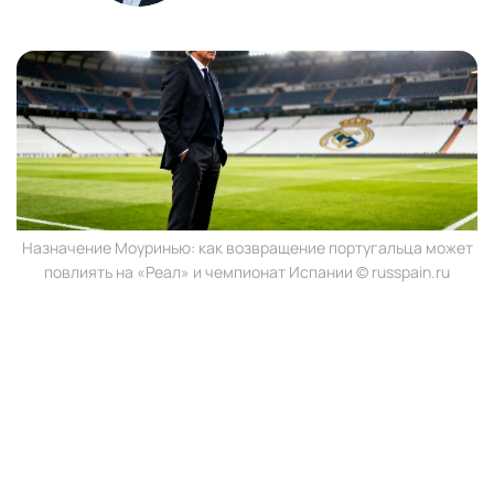
Назначение Моуринью: как возвращение португальца может
повлиять на «Реал» и чемпионат Испании © russpain.ru