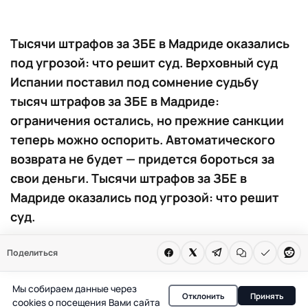
Тысячи штрафов за ЗБЕ в Мадриде оказались
под угрозой: что решит суд. Верховный суд
Испании поставил под сомнение судьбу
тысяч штрафов за ЗБЕ в Мадриде:
ограничения остались, но прежние санкции
теперь можно оспорить. Автоматического
возврата не будет — придется бороться за
свои деньги. Тысячи штрафов за ЗБЕ в
Мадриде оказались под угрозой: что решит
суд.
Верховный суд Испании поставил точку в многолетней
Поделиться
юридической борьбе вокруг зон низких выбросов
(ЗБЕ) в Мадриде. Решение суда не отменяет сами
Мы собираем данные через
Отклонить
Принять
cookies о посещения Вами сайта
ограничения, но серьезно осложняет судьбу