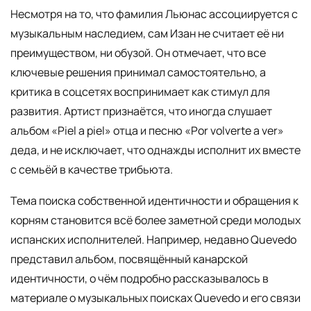
Несмотря на то, что фамилия Льюнас ассоциируется с
музыкальным наследием, сам Изан не считает её ни
преимуществом, ни обузой. Он отмечает, что все
ключевые решения принимал самостоятельно, а
критика в соцсетях воспринимает как стимул для
развития. Артист признаётся, что иногда слушает
альбом «Piel a piel» отца и песню «Por volverte a ver»
деда, и не исключает, что однажды исполнит их вместе
с семьёй в качестве трибьюта.
Тема поиска собственной идентичности и обращения к
корням становится всё более заметной среди молодых
испанских исполнителей. Например, недавно Quevedo
представил альбом, посвящённый канарской
идентичности, о чём подробно рассказывалось в
материале о музыкальных поисках Quevedo и его связи