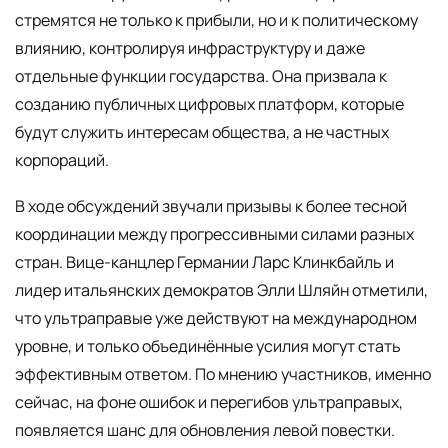
стремятся не только к прибыли, но и к политическому
влиянию, контролируя инфраструктуру и даже
отдельные функции государства. Она призвала к
созданию публичных цифровых платформ, которые
будут служить интересам общества, а не частных
корпораций.
В ходе обсуждений звучали призывы к более тесной
координации между прогрессивными силами разных
стран. Вице-канцлер Германии Ларс Клинкбайль и
лидер итальянских демократов Элли Шляйн отметили,
что ультраправые уже действуют на международном
уровне, и только объединённые усилия могут стать
эффективным ответом. По мнению участников, именно
сейчас, на фоне ошибок и перегибов ультраправых,
появляется шанс для обновления левой повестки.