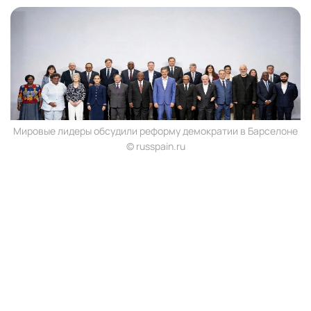
Мировые лидеры обсудили реформу демократии в Барселоне
© russpain.ru