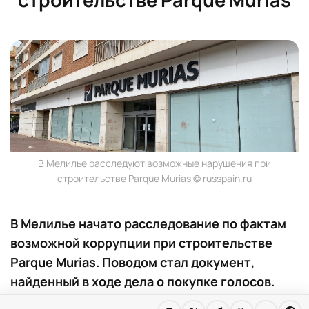
В Мелилье расследуют возможные нарушения при
строительстве Parque Murias © russpain.ru
В Мелилье начато расследование по фактам
возможной коррупции при строительстве
Parque Murias. Поводом стал документ,
найденный в ходе дела о покупке голосов.
Власти города отвергают обвинения.