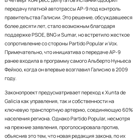
В четверг Конгресс депутатов Испании одобрил
передачу платной автотрассы AP-9 под контроль
правительства Галисии. Это решение, обсуждавшееся
более десяти лет, стало возможным благодаря
поддержке PSOE, BNG и Sumar, но встретило жесткое
сопротивление со стороны Partido Popular и Vox.
Примечательно, что инициатива о передаче AP-9
ранее входила в программу самого Альберто Нуньеса
Фейхоо, когда он впервые возглавил Галисию в 2009
году.
Законопроект предусматривает переход к Xunta de
Galicia как управления, так и собственности на
ключевую транспортную артерию, соединяющую 60%
населения региона. Однако Partido Popular, несмотря
на прежние заявления, проголосировала против,
объяснив это тем, что новая редакция закона, по их