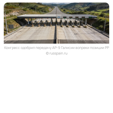
Конгресс одобрил передачу AP-9 Галисии вопреки позиции PP
© russpain.ru