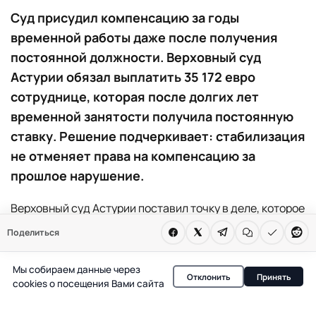
Суд присудил компенсацию за годы
временной работы даже после получения
постоянной должности. Верховный суд
Астурии обязал выплатить 35 172 евро
сотруднице, которая после долгих лет
временной занятости получила постоянную
ставку. Решение подчеркивает: стабилизация
не отменяет права на компенсацию за
прошлое нарушение.
Верховный суд Астурии поставил точку в деле, которое
может изменить подход к компенсациям за
Поделиться
злоупотребление временными трудовыми договорами
в государственном секторе. Работница
Мы собираем данные через
Отклонить
Принять
cookies о посещения Вами сайта
Establecimientos Residenciales para Ancianos de
Asturias, проработавшая физиотерапевтом с 2005 года