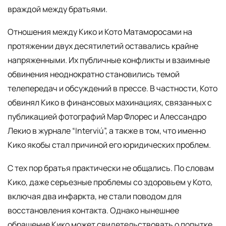
враждой между братьями.
Отношения между Кико и Кото Матаморосами на
протяжении двух десятилетий оставались крайне
напряженными. Их публичные конфликты и взаимные
обвинения неоднократно становились темой
телепередач и обсуждений в прессе. В частности, Кото
обвинял Кико в финансовых махинациях, связанных с
публикацией фотографий Мар Флорес и Алессандро
Лекио в журнале “Interviú”, а также в том, что именно
Кико якобы стал причиной его юридических проблем.
С тех пор братья практически не общались. По словам
Кико, даже серьезные проблемы со здоровьем у Кото,
включая два инфаркта, не стали поводом для
восстановления контакта. Однако нынешнее
обращение Кико может свидетельствовать о попытке