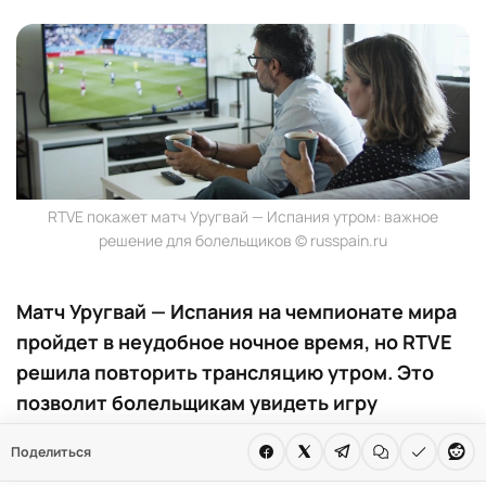
RTVE покажет матч Уругвай — Испания утром: важное
решение для болельщиков © russpain.ru
Матч Уругвай — Испания на чемпионате мира
пройдет в неудобное ночное время, но RTVE
решила повторить трансляцию утром. Это
позволит болельщикам увидеть игру
полностью без необходимости вставать в два
Поделиться
часа ночи.