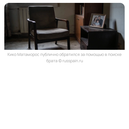
Кико Матаморос публично обратился за помощью в поиске
брата © russpain.ru