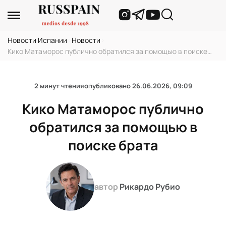
Новости Испании
›
Новости
›
Кико Матаморос публично обратился за помощью в поиске
брата
2 минут чтения
опубликовано
26.06.2026, 09:09
Кико Матаморос публично
обратился за помощью в
поиске брата
автор
Рикардо Рубио