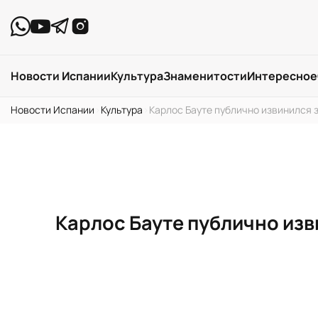
Новости Испании
Культура
Знаменитости
Интересное
Новости Испании
›
Культура
›
Карлос Бауте публично извинился 
Карлос Бауте публично изв