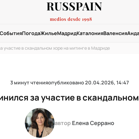
События
Погода
Жилье
Мадрид
Каталония
Валенсия
Анд
за участие в скандальном хоре на митинге в Мадриде
3 минут чтения
опубликовано
20.04.2026, 14:47
инился за участие в скандальном
автор
Елена Серрано