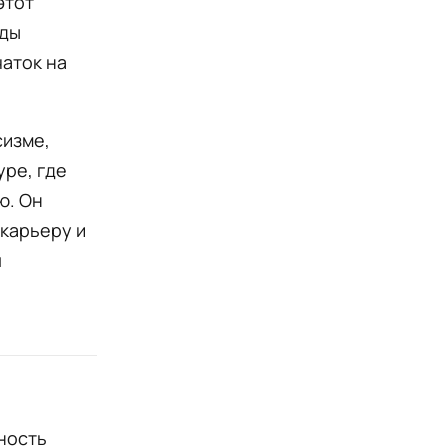
этот
оды
чаток на
сизме,
уре, где
ю. Он
 карьеру и
я
ность