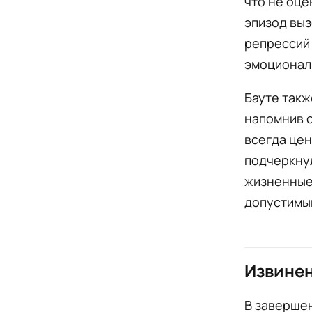
что не оце
эпизод выз
репрессий 
эмоционал
Бауте такж
напомнив о
всегда цен
подчеркнул
жизненные 
допустимы
Извинен
В заверше