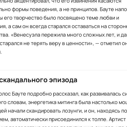
льно акцентировал, что его извинения касаются
ьно формы поведения, а не принципов. Бауте напо
ы его творчество было посвящено теме любви и
я, а сам он всегда старался оставаться на сторо
тва. «Венесуэла пережила много сложных лет, и да
старался не терять веру в ценности», — отметил о
.
скандального эпизода
рлос Бауте подробно рассказал, как развивалась с
его словам, энергетика митинга была настолько мо
ей начали скандировать лозунги, и он, находясь п
ем, автоматически присоединился к толпе. Артист