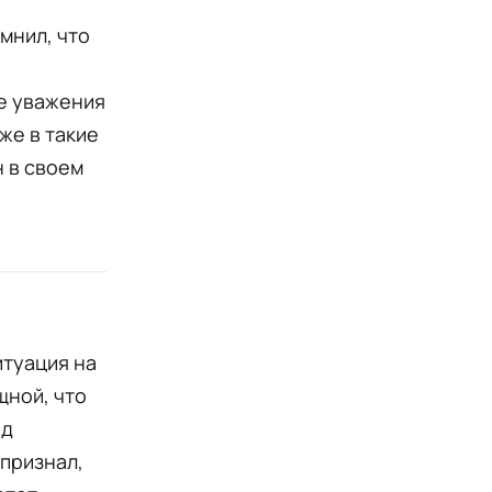
мнил, что
не уважения
же в такие
н в своем
итуация на
щной, что
од
 признал,