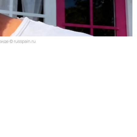
иде © russpain.ru