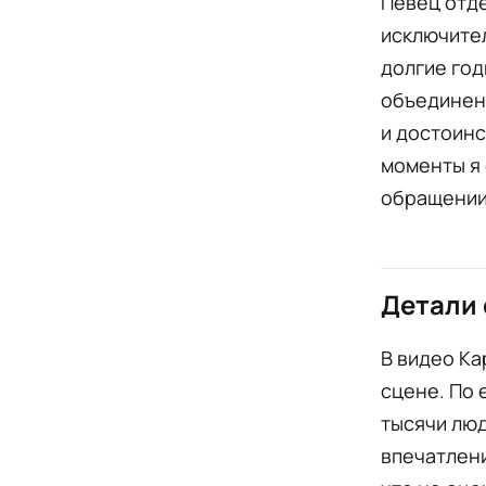
Певец отде
исключител
долгие год
объединени
и достоинс
моменты я 
обращении
Детали 
В видео Ка
сцене. По 
тысячи люд
впечатлени