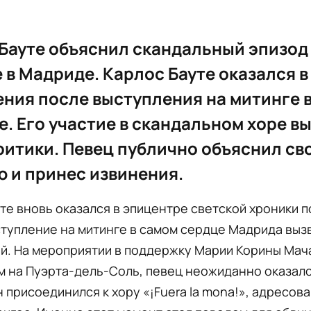
Бауте объяснил скандальный эпизод
 в Мадриде. Карлос Бауте оказался в
ния после выступления на митинге 
. Его участие в скандальном хоре в
ритики. Певец публично объяснил св
 и принес извинения.
те вновь оказался в эпицентре светской хроники п
ступление на митинге в самом сердце Мадрида выз
й. На мероприятии в поддержку Марии Корины Мач
 на Пуэрта-дель-Соль, певец неожиданно оказалс
н присоединился к хору «¡Fuera la mona!», адресов