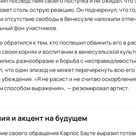
нил последствия своего поступка и не ожидал, что 
овет столь острую реакцию. Он подчеркнул, что г
и отсутствие свободы в Венесуэле наложили отпе
ьный фон участников.
е обратился к тем, кто поспешил обвинить его в ра
 своих корнях и воспитании в венесуэльской культ
ились разнообразие и борьба с несправедливость
, что один эпизод не может перечеркнуть всю его
убеждения. «Я не расист и не считаю оскорблени
м способом выражения», — резюмировал артист.
ия и акцент на будущем
ние своего обращения Карлос Бауте выразил готов