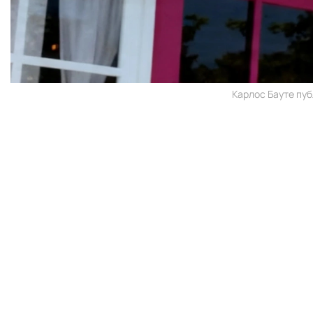
Карлос Бауте пуб