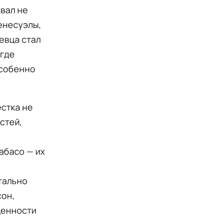
звал не
енесуэлы,
певца стал
 где
особенно
естка не
стей,
абасо — их
тально
сон,
ценности