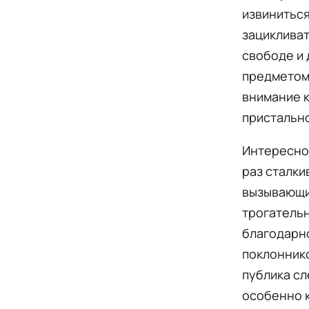
извиниться
зацикливат
свободе и 
предметом 
внимание к
пристальн
Интересно,
раз сталки
вызывающи
трогательн
благодарн
поклоннико
публика сл
особенно к