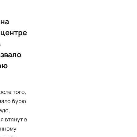
 на
 центре
в
ызвало
ою
осле того,
вало бурю
адо,
я втянут в
анному