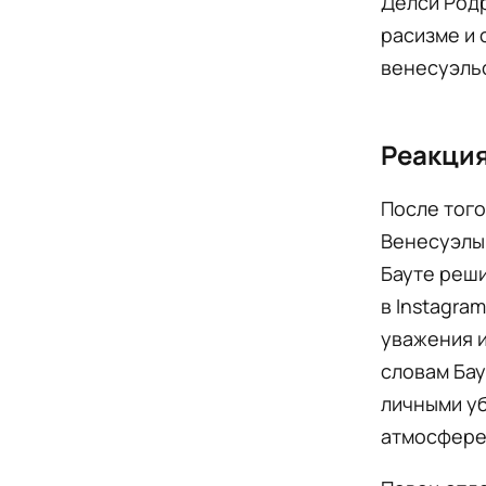
Делси Родр
расизме и 
венесуэльс
Реакция
После того
Венесуэлы
Бауте реши
в Instagra
уважения и
словам Бау
личными уб
атмосфере 