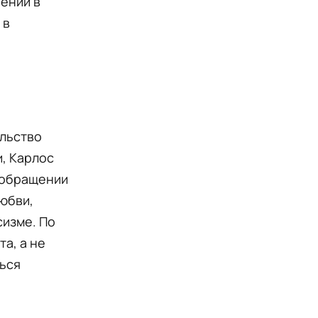
ений в
 в
ольство
, Карлос
еообращении
любви,
сизме. По
а, а не
ться