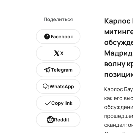
Карлос 
Поделиться
митинге
Facebook
обсужде
Мадриде
X
волну к
Telegram
позицию
WhatsApp
Карлос Бау
как его вы
Copy link
обсуждени
прошедшем
Reddit
скандал: о