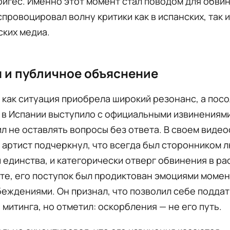
игес. Именно этот момент стал поводом для обвин
спровоцировал волну критики как в испанских, так и
ких медиа.
 и публичное объяснение
 как ситуация приобрела широкий резонанс, а пос
 в Испании выступило с официальными извинениями
л не оставлять вопросы без ответа. В своем вид
m артист подчеркнул, что всегда был сторонником 
 единства, и категорически отверг обвинения в ра
те, его поступок был продиктован эмоциями момент
еждениями. Он признал, что позволил себе подда
митинга, но отметил: оскорбления — не его путь.