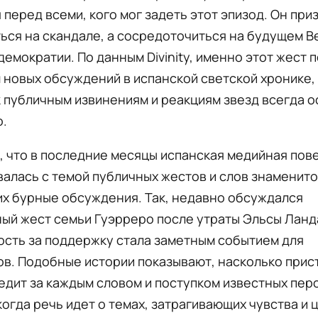
 перед всеми, кого мог задеть этот эпизод. Он при
ься на скандале, а сосредоточиться на будущем В
демократии. По данным Divinity, именно этот жест 
новых обсуждений в испанской светской хронике,
 публичным извинениям и реакциям звезд всегда 
о.
 что в последние месяцы испанская медийная пов
валась с темой публичных жестов и слов знаменито
х бурные обсуждения. Так, недавно обсуждался
ый жест семьи Гуэрреро после утраты Эльсы Ланд
ость за поддержку стала заметным событием для
в. Подобные истории показывают, насколько прис
едит за каждым словом и поступком известных пер
огда речь идет о темах, затрагивающих чувства и 