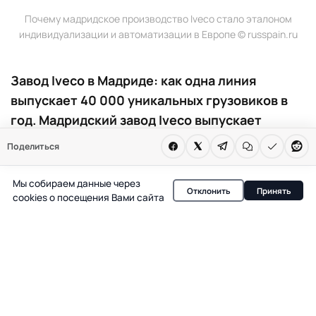
Почему мадридское производство Iveco стало эталоном
индивидуализации и автоматизации в Европе © russpain.ru
Завод Iveco в Мадриде: как одна линия
выпускает 40 000 уникальных грузовиков в
год. Мадридский завод Iveco выпускает
тяжелые грузовики с рекордной степенью
Поделиться
персонализации: на одной линии собирают до
40 000 уникальных конфигураций в год.
Мы собираем данные через
Отклонить
Принять
Такой уровень кастомизации и
cookies о посещения Вами сайта
автоматизации производства меняет
стандарты отрасли и влияет на рынок
коммерческого транспорта в Испании и
Европе.
Главный производственный центр Iveco в Мадриде