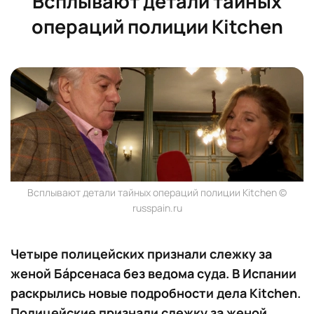
Всплывают детали тайных
операций полиции Kitchen
Всплывают детали тайных операций полиции Kitchen ©
russpain.ru
Четыре полицейских признали слежку за
женой Бáрсенаса без ведома суда. В Испании
раскрылись новые подробности дела Kitchen.
Полицейские признали слежку за женой