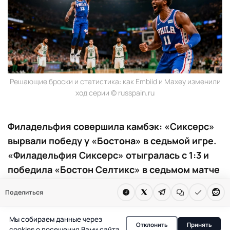
Решающие броски и статистика: как Embiid и Maxey изменили
ход серии © russpain.ru
Филадельфия совершила камбэк: «Сиксерс»
вырвали победу у «Бостона» в седьмой игре.
«Филадельфия Сиксерс» отыгралась с 1:3 и
победила «Бостон Селтикс» в седьмом матче
плей-офф. Embiid и Maxey провели
Поделиться
выдающийся матч. В полуфинале Востока
соперник — «Нью-Йорк Никс».
Мы собираем данные через
Отклонить
Принять
cookies о посещения Вами сайта