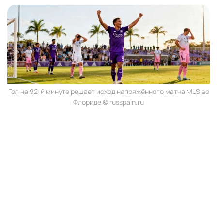
Гол на 92-й минуте решает исход напряжённого матча MLS во
Флориде © russpain.ru