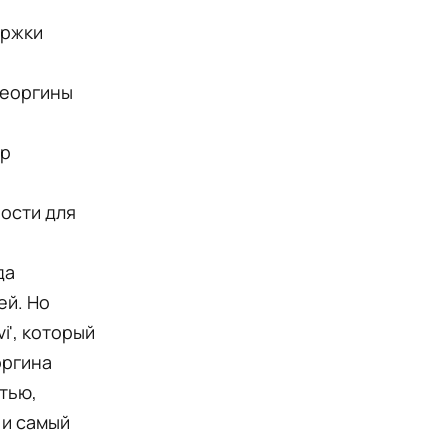
ержки
Георгины
ер
ости для
да
ей. Но
i', который
оргина
тью,
 и самый