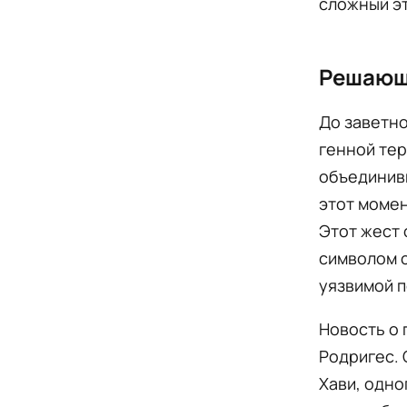
сложный эт
Решающ
До заветно
генной тер
объединивш
этот момен
Этот жест 
символом с
уязвимой п
Новость о
Родригес.
Хави, одно