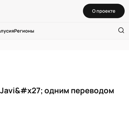
О проекте
алусия
Регионы
e Javi&#x27; одним переводом