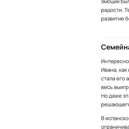
эмоции был
радости. Т
развитие б
Семейн
Интересно,
Ивана, как 
стала его 
весь выигр
Но даже эт
решающего 
В испанско
ограничива