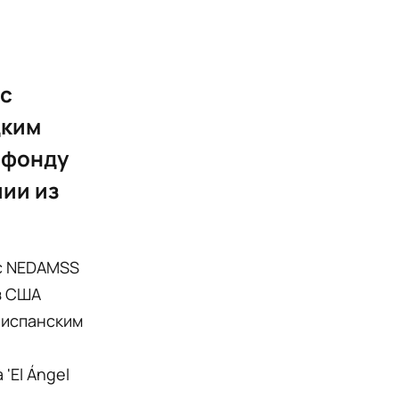
ес
дким
 фонду
пии из
 с NEDAMSS
з США
 испанским
'El Ángel