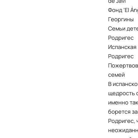
de Javi'
Фонд 'El Á
Георгины
Семьи дет
Родригес
Испанская
Родригес
Пожертвов
семей
В испанско
щедрость о
именно так
борется за
Родригес, 
неожиданно