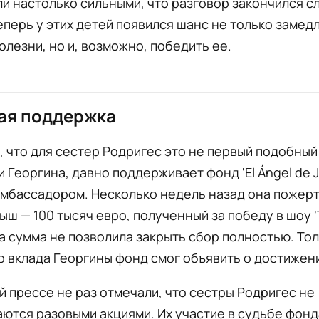
и настолько сильными, что разговор закончился с
еперь у этих детей появился шанс не только замед
олезни, но и, возможно, победить ее.
ая поддержка
 что для сестер Родригес это не первый подобный
и Георгина, давно поддерживает фонд 'El Ángel de J
амбассадором. Несколько недель назад она пожер
ыш — 100 тысяч евро, полученный за победу в шоу '
а сумма не позволила закрыть сбор полностью. То
вклада Георгины фонд смог объявить о достижени
й прессе не раз отмечали, что сестры Родригес не
ются разовыми акциями. Их участие в судьбе фонд