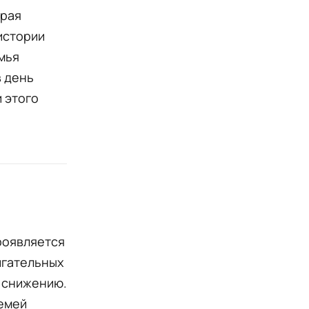
орая
истории
мья
в день
 этого
проявляется
игательных
у снижению.
семей