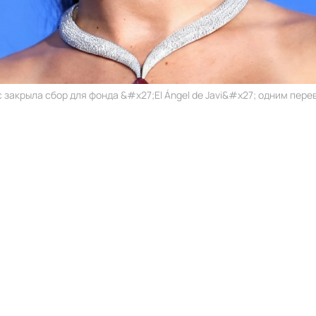
 закрыла сбор для фонда &#x27;El Ángel de Javi&#x27; одним перев