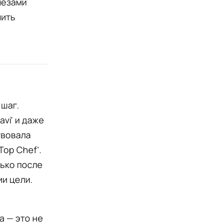
лезами
лить
 шаг.
avi' и даже
твовала
Top Chef'.
лько после
и цели.
а — это не