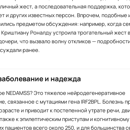
личный жест, а последовательная поддержка, кот
т и других известных персон. Впрочем, подобные 
вились предметом обсуждения: например, когда се
 Криштиану Роналду устроила трогательный жест 
очери, что вызвало волну откликов — подробности
бсуждали ранее.
заболевание и надежда
кое NEDAMSS? Это тяжелое нейродегенеративное
е, связанное с мутациями гена IRF2BPL. Болезнь 
озрасте и приводит к постепенной утрате речи, дв
 также к эпилептическим приступам и когнитивном
их пациентов всего около 250, и для большинства 