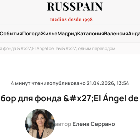
События
Погода
Жилье
Мадрид
Каталония
Валенсия
Анд
я фонда &#x27;El Ángel de Javi&#x27; одним переводом
4 минут чтения
опубликовано
21.04.2026, 13:54
бор для фонда &#x27;El Ángel d
автор
Елена Серрано