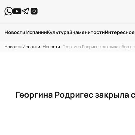
Новости Испании
Культура
Знаменитости
Интересное
Новости Испании
›
Новости
›
Георгина Родригес закрыла сбор дл
Георгина Родригес закрыла с