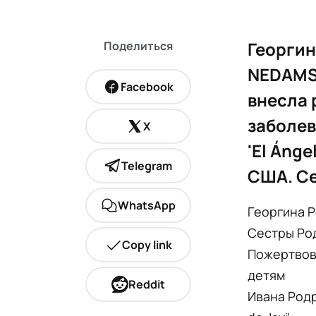
Георгин
Поделиться
NEDAMS
Facebook
внесла 
заболев
X
'El Ánge
Telegram
США. Се
WhatsApp
Георгина 
Сестры Род
Copy link
Пожертвова
детям
Reddit
Ивана Родр