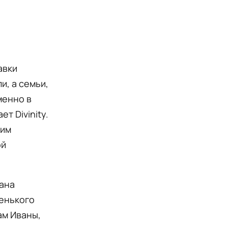
авки
и, а семьи,
менно в
т Divinity.
щим
ой
ана
енького
ам Иваны,