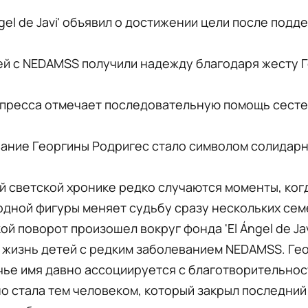
ngel de Javi' объявил о достижении цели после подд
ей с NEDAMSS получили надежду благодаря жесту 
 пресса отмечает последовательную помощь сест
ание Георгины Родригес стало символом солидарн
й светской хронике редко случаются моменты, ког
дной фигуры меняет судьбу сразу нескольких сем
ой поворот произошел вокруг фонда 'El Ángel de Jav
 жизнь детей с редким заболеванием NEDAMSS. Ге
чье имя давно ассоциируется с благотворительнос
 стала тем человеком, который закрыл последний