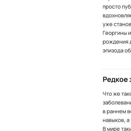
просто пуб
вдохновляе
уже стано
Георгины и
рождения д
эпизода о
Редкое 
Что же та
заболевани
в раннем в
навыков, а
В мире так