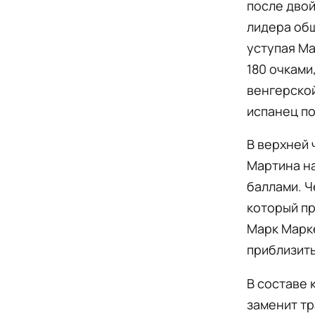
после двой
лидера общ
уступая Ма
180 очками
венгерской
испанец по
В верхней 
Мартина на
баллами. Ч
который пр
Марк Марке
приблизить
В составе 
заменит тр