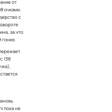
вание от
08 очками,
идерство с
повороте
на, за что
й гонке.
опережает
с 138
чка),
остается
 вновь
i пока не