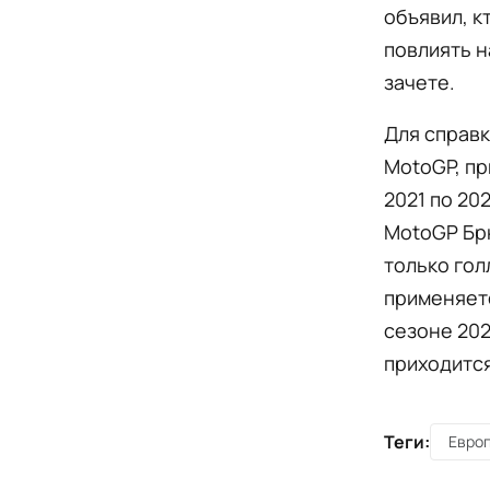
объявил, к
повлиять н
зачете.
Для справк
MotoGP, пр
2021 по 20
MotoGP Бр
только гол
применяетс
сезоне 202
приходится
Теги:
Евро