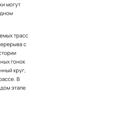
ки могут
ндном
аемых трасс
перерыва с
истории
ных гонок
нный круг,
рассе. В
ждом этапе