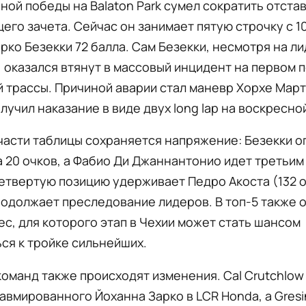
ной победы на Balaton Park сумел сократить отста
его зачета. Сейчас он занимает пятую строчку с 1
рко Безекки 72 балла. Сам Безекки, несмотря на л
, оказался втянут в массовый инцидент на первом 
 трассы. Причиной аварии стал маневр Хорхе Марти
лучил наказание в виде двух long lap на воскресно
части таблицы сохраняется напряжение: Безекки 
 20 очков, а Фабио Ди Джаннантонио идет третьим 
етвертую позицию удерживает Педро Акоста (132 о
одолжает преследование лидеров. В топ-5 также 
с, для которого этап в Чехии может стать шансом
ся к тройке сильнейших.
команд также происходят изменения. Cal Crutchlow
авмированного Йоханна Зарко в LCR Honda, а Gresin