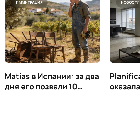
ИММИГРАЦИЯ
НОВОСТИ
Matías в Испании: за два
Planific
дня его позвали 10
оказала
компаний
скандал
элитно