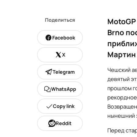
MotoGP 
Поделиться
Brno по
Facebook
приближ
Мартин 
X
Чешский ав
Telegram
девятый эт
прошлом го
WhatsApp
рекордное 
Copy link
Возвращени
нынешний 
Reddit
Перед стар