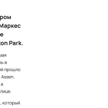
дром
 Маркес
хе
on Park.
мая
рь в
тий прошло
 Assen.
 а
лице.
, который