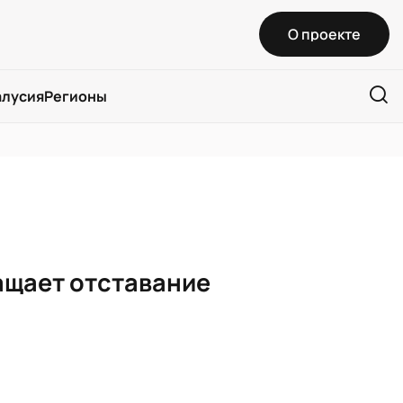
О проекте
алусия
Регионы
ащает отставание