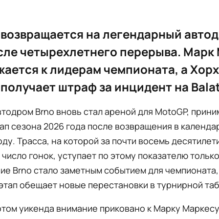
возвращается на легендарный авто
сле четырехлетнего перерыва. Марк
ается к лидерам чемпионата, а Хор
получает штраф за инцидент на Balat
тодром Brno вновь стал ареной для MotoGP, прини
ап сезона 2026 года после возвращения в календа
ду. Трасса, на которой за почти восемь десятиле
число гонок, уступает по этому показателю только
е Brno стало заметным событием для чемпионата,
этап обещает новые перестановки в турнирной таб
том уикенда внимание приковано к Марку Маркесу