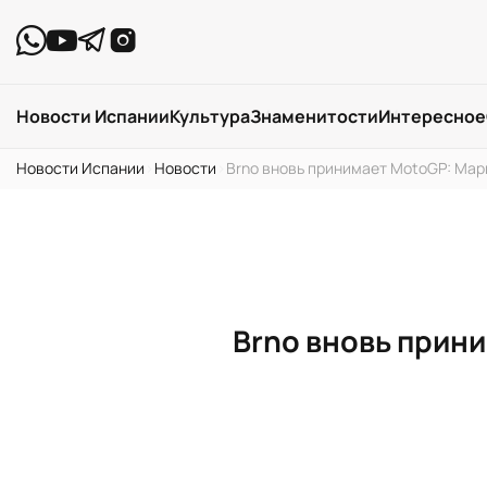
Новости Испании
Культура
Знаменитости
Интересное
Новости Испании
›
Новости
›
Brno вновь принимает MotoGP: Мар
Brno вновь прин