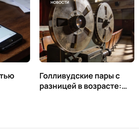
НОВОСТИ
стью
Голливудские пары с
разницей в возрасте:
ока не
новые границы нормы