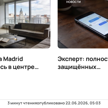
НОВОСТИ
a Madrid
Эксперт: полно
сь в центре
защищённых
а из-за покупки
мессенджеров п
го жилья
существует
3 минут чтения
опубликовано
22.06.2026, 05:03