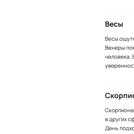
Весы
Весы ощутя
Венеры пом
человека. 
увереннос
Скорпи
Скорпионам
в других с
День подхо