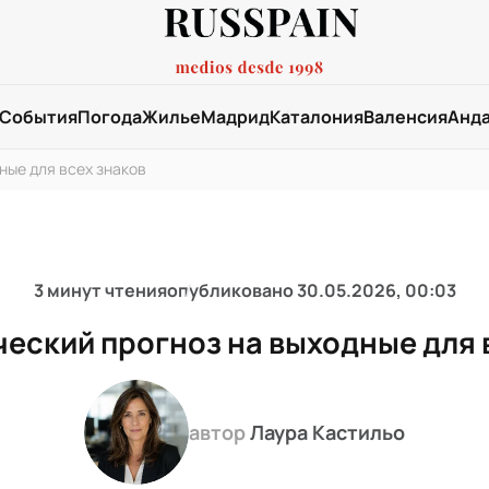
События
Погода
Жилье
Мадрид
Каталония
Валенсия
Анд
ные для всех знаков
3 минут чтения
опубликовано
30.05.2026, 00:03
еский прогноз на выходные для 
автор
Лаура Кастильо