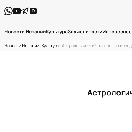
Новости Испании
Культура
Знаменитости
Интересное
Новости Испании
›
Культура
›
Астрологический прогноз на выход
Астрологич