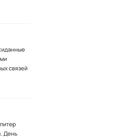
ожиданные
ыми
ных связей
Юпитер
. День