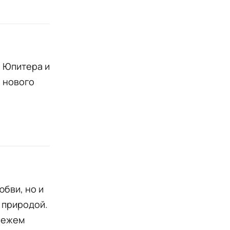
е Юпитера и
ь нового
бви, но и
с природой.
свежем