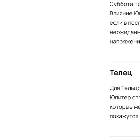
Суббота п
Влияние Ю
если в по
неожиданна
напряжени
Телец
Для Тельцо
Юпитер спо
которые м
покажутся 