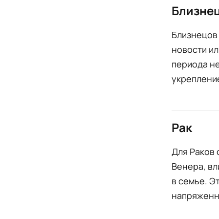
Близне
Близнецов
новости ил
периода н
укрепление
Рак
Для Раков 
Венера, вл
в семье. Э
напряженн