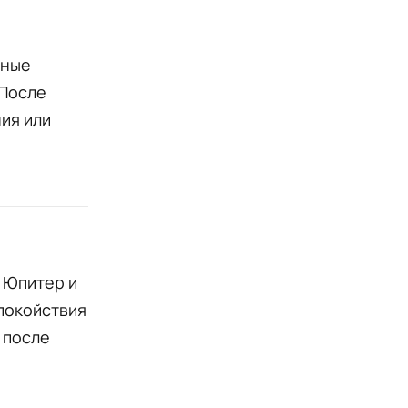
нные
 После
ия или
 Юпитер и
спокойствия
 после