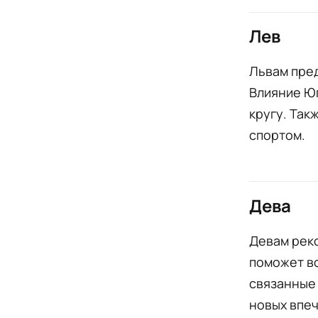
Лев
Львам пре
Влияние Ю
кругу. Так
спортом.
Дева
Девам рек
поможет в
связанные 
новых впеч