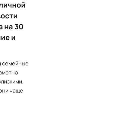
 личной
вости
з на 30
ние и
 и семейные
заметно
близкими.
 они чаще