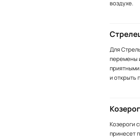
воздухе.
Стреле
Для Стрел
перемены и
приятными.
и открыть 
Козеро
Козероги 
принесет п