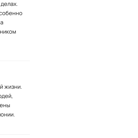
делах.
особенно
на
чником
й жизни.
юдей,
мены
монии.