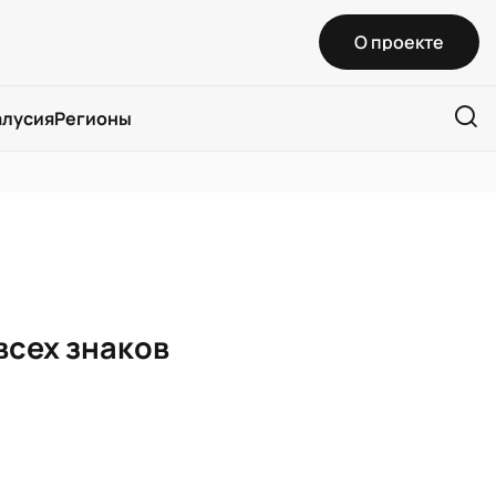
О проекте
алусия
Регионы
всех знаков