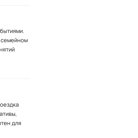
бытиями.
в семейном
анятий
поездка
ативы,
ятен для