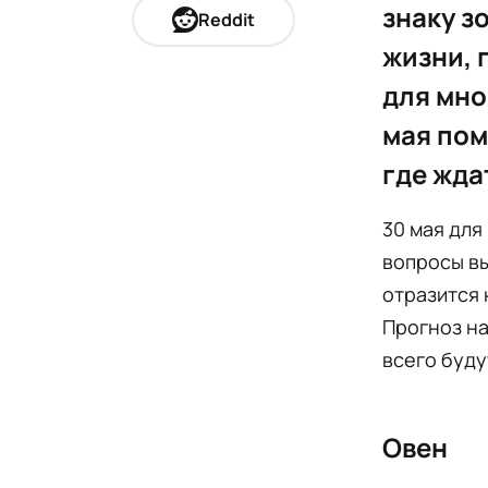
знаку з
Reddit
жизни, 
для мно
мая пом
где жда
30 мая для
вопросы вы
отразится 
Прогноз на
всего буду
Овен