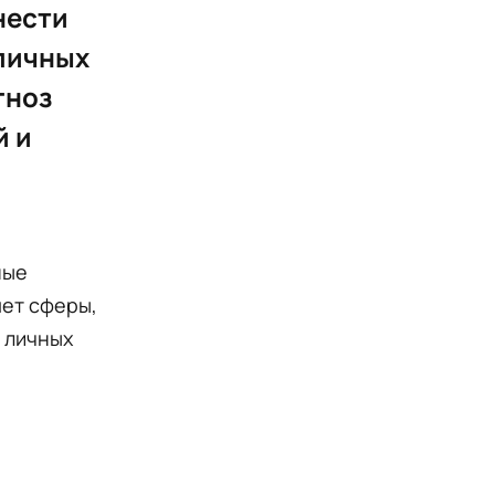
нести
 личных
гноз
й и
ные
яет сферы,
 личных