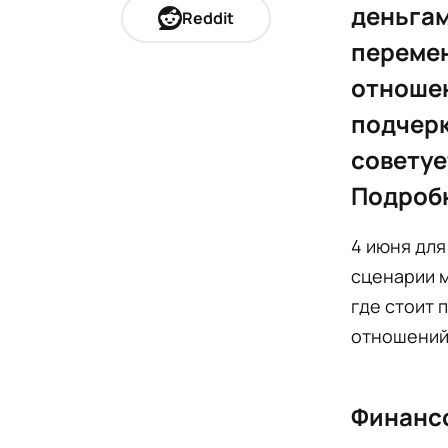
деньгам
Reddit
перемен
отношен
подчерк
советуе
Подробн
4 июня для
сценарии м
где стоит 
отношений
Финанс