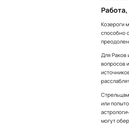
Работа,
Козероги м
способно о
преодолени
Для Раков 
вопросов и
источников
расслаблят
Стрельцам 
или попыто
астрологич
могут обер