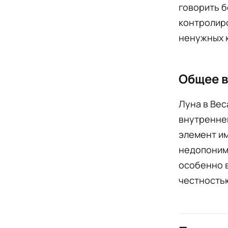
говорить б
контролиро
ненужных 
Общее в
Луна в Вес
внутреннег
элемент им
недопонима
особенно 
честностью