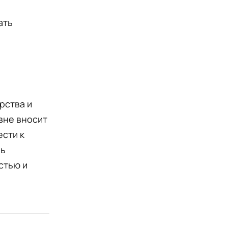
ать
рства и
вне вносит
ести к
нь
стью и