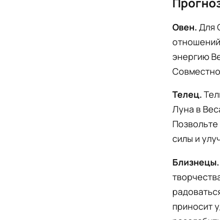
Прогноз
Овен.
Для 
отношений 
энергию Ве
Совместно
Телец.
Тел
Луна в Вес
Позвольте
силы и улу
Близнецы.
творчеств
радоваться
приносит у