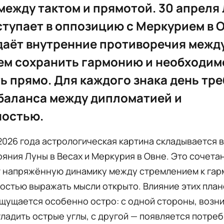
между тактом и прямотой. 30 апреля 
ступает в оппозицию с Меркурием в О
даёт внутренние противоречия межд
ем сохранить гармонию и необходи
ь прямо. Для каждого знака день тре
баланса между дипломатией и
ностью.
2026 года астрологическая картина складывается 
яния Луны в Весах и Меркурия в Овне. Это сочета
 напряжённую динамику между стремлением к гар
остью выражать мысли открыто. Влияние этих пла
щущается особенно остро: с одной стороны, возн
ладить острые углы, с другой — появляется потре