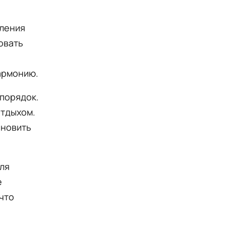
пления
овать
армонию.
порядок.
отдыхом.
ановить
ля
е
 что