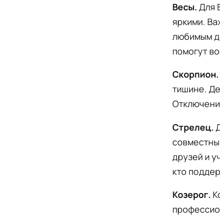
Весы.
Для 
яркими. Ва
любимым де
помогут во
Скорпион.
тишине. Де
Отключени
Стрелец.
Д
совместным
друзей и у
кто поддер
Козерог.
К
профессио