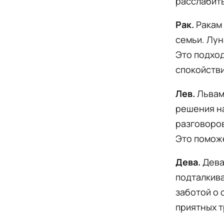
расслабить
Рак.
Ракам 
семьи. Лун
Это подход
спокойстви
Лев.
Львам
решения н
разговоров
Это поможе
Дева.
Дева
подталкива
заботой о 
приятных т