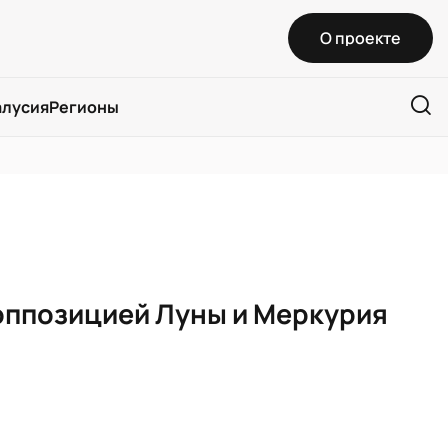
О проекте
алусия
Регионы
оппозицией Луны и Меркурия