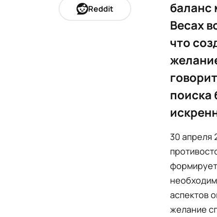
баланс 
Reddit
Весах в
что соз
желани
говорит
поиска 
искрен
30 апреля 
противосто
формирует
необходим
аспектов о
желание сг