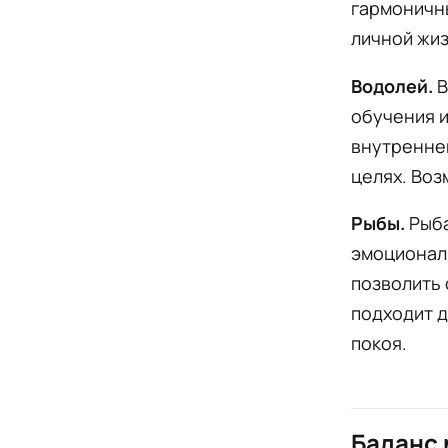
гармоничны
личной жи
Водолей.
В
обучения и
внутренне
целях. Во
Рыбы.
Рыба
эмоциональ
позволить 
подходит 
покоя.
Баланс 