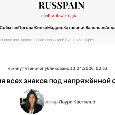
События
Погода
Жилье
Мадрид
Каталония
Валенсия
Анд
 знаков под напряжённой оппозицией Луны и Меркурия
4 минут чтения
опубликовано
30.04.2026, 02:33
ля всех знаков под напряжённой 
автор
Лаура Кастильо