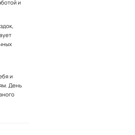
аботой и
здок,
твует
ичных
ебя и
ям. День
вного