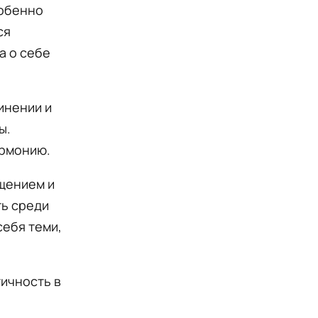
собенно
ся
а о себе
инении и
ы.
армонию.
щением и
ть среди
себя теми,
ичность в