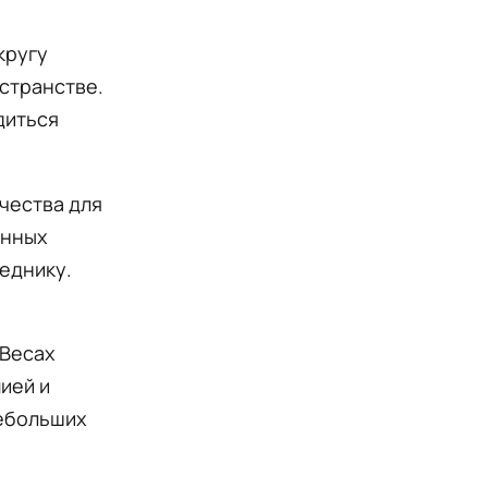
кругу
остранстве.
диться
чества для
енных
седнику.
 Весах
ией и
небольших