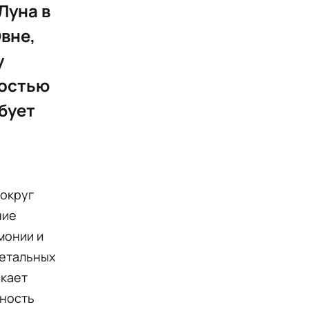
Луна в
вне,
у
мостью
бует
вокруг
ние
монии и
нетальных
икает
бность