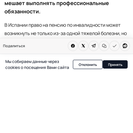
мешает выполнять профессиональные
обязанности.
В Испании право на пенсию по инвалидности может
возникнуть не только из-за одной тяжелой болезни, но
и при сочетании нескольких, на первый взгляд,
Поделиться
незначительных диагнозов. Если их последствия в
сумме серьезно ограничивают трудоспособность,
Мы собираем данные через
Отклонить
Принять
работник может рассчитывать на официальное
cookies о посещения Вами сайта
признание инвалидности и получение
соответствующих выплат.
Ключевым критерием для назначения пенсии
становится не сам факт наличия болезней, а их
влияние на выполнение профессиональных
обязанностей. Как отмечают специалисты, оценка
проводится не по отдельности, а по совокупности всех