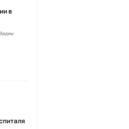
ии в
 Вадим
оспиталя