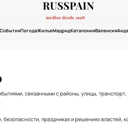
События
Погода
Жилье
Мадрид
Каталония
Валенсия
Анд
бытиями, связанными с районы, улицы, транспорт,
.
, безопасности, праздниках и решениях властей, 