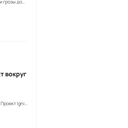
и грозы до
т вокруг
Проект Ignis
отсутствия
озражения.