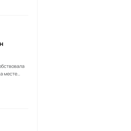
н
собствовала
На месте