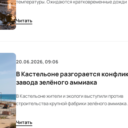
температуры. Ожидаются кратковременные дожди 
полудня. К вечеру погода вновь станет ясной.
Читать
20.06.2026, 09:06
В Кастельоне разгорается конфлик
завода зелёного аммиака
В Кастельоне жители и экологи выступили против
строительства крупной фабрики зелёного аммиака. 
вызвал опасения из-за рисков для безопасности и 
пользы для региона. Власти и активисты готовят в
Читать