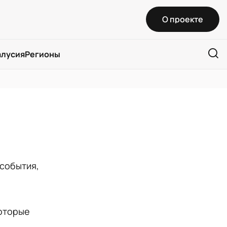
О проекте
алусия
Регионы
 события,
которые