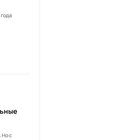
 года
льные
 Но с