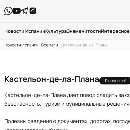
Новости Испании
Культура
Знаменитости
Интересное
Новости Испании
›
Все теги
›
Кастельон-де-ла-Плана
Кастельон-де-ла-Плана
11 новостей
Кастельон-де-ла-Плана дает повод следить за со
безопасность, туризм и муниципальные решения
Полезны сведения о документах, дорогах, погоде
меняют привычный уклад.