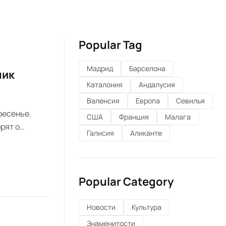
Popular Tag
Мадрид
Барселона
ник
Каталония
Андалусия
Валенсия
Европа
Севилья
ресенье.
США
Франция
Малага
рят о
Галисия
Аликанте
езнования.
Popular Category
Новости
Культура
Знаменитости