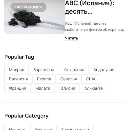
ABC (Испания):
ГАСТРОНОМИЯ
десять
любопытных
ABC (Испания): десять
фактов об икре, вы
любопытных фактов об икре, вы
их точно не знали
их точно не знали
Читать
Popular Tag
Мадрид
Барселона
Каталония
Андалусия
Валенсия
Европа
Севилья
США
Франция
Малага
Галисия
Аликанте
Popular Category
Новости
Культура
Знаменитости