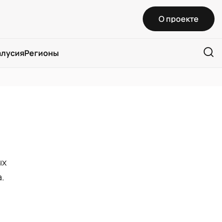
О проекте
алусия
Регионы
ых
.