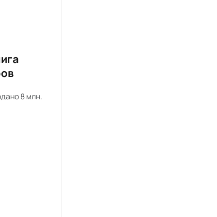
нига
ров
дано 8 млн.