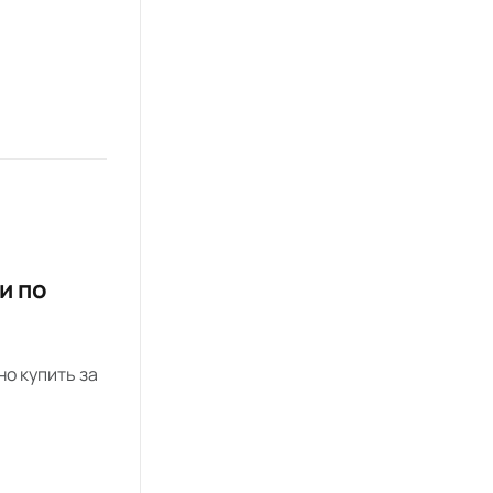
и по
о купить за