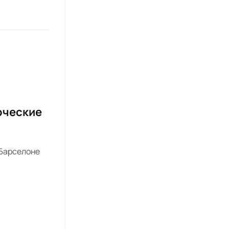
рческие
 Барселоне