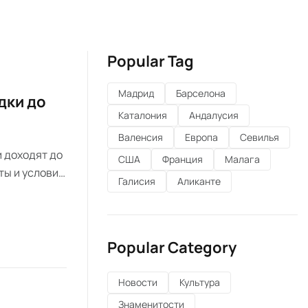
Popular Tag
Мадрид
Барселона
дки до
Каталония
Андалусия
Валенсия
Европа
Севилья
и доходят до
США
Франция
Малага
ты и условия
Галисия
Аликанте
Popular Category
Новости
Культура
Знаменитости