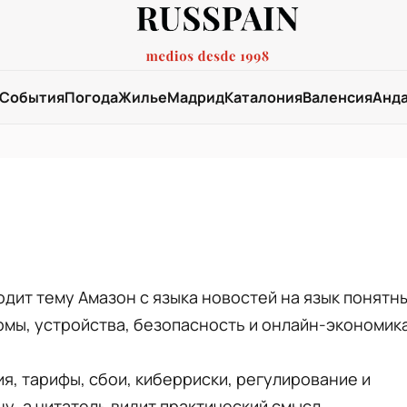
События
Погода
Жилье
Мадрид
Каталония
Валенсия
Анд
дит тему Амазон с языка новостей на язык понятн
мы, устройства, безопасность и онлайн-экономика
я, тарифы, сбои, киберриски, регулирование и
у, а читатель видит практический смысл.