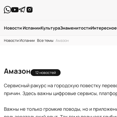
Новости Испании
Культура
Знаменитости
Интересное
Новости Испании
›
Все темы
›
Амазон
Амазон
12 новостей
Сервисный ракурс на городскую повестку перево
причин. Здесь важны цифровые сервисы, платфор
Важны не только громкие поводы, но и приложени
пользовательский опыт. Так тема получает глубин