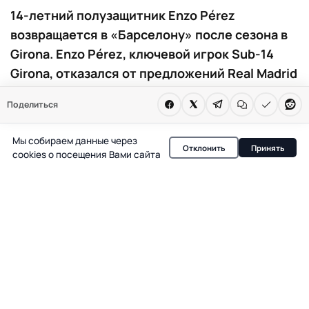
14-летний полузащитник Enzo Pérez
возвращается в «Барселону» после сезона в
Girona. Enzo Pérez, ключевой игрок Sub-14
Girona, отказался от предложений Real Madrid
и Manchester City. Молодой полузащитник
Поделиться
решил вернуться в «Барселону», где уже
играет его брат.
Мы собираем данные через
Отклонить
Принять
cookies о посещения Вами сайта
В юношеском футболе Каталонии развернулась
борьба за одного из самых перспективных игроков
своего возраста. 14-летний полузащитник Enzo Pérez,
проведший выдающийся сезон в составе Sub-14
Girona, принял решение вернуться в «Барселону»,
несмотря на интерес со стороны ведущих клубов
Испании и Англии.