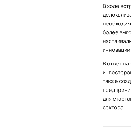
В ходе вст
делокализа
необходим
более выго
настаивали
инновации 
В ответ на
инвесторов
также соз
предприни
для старта
сектора.