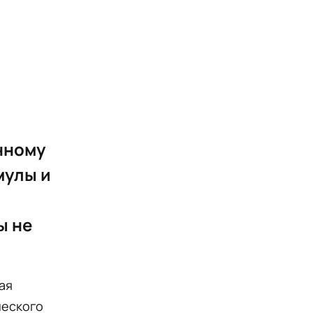
енному
мулы и
ы не
ая
ческого