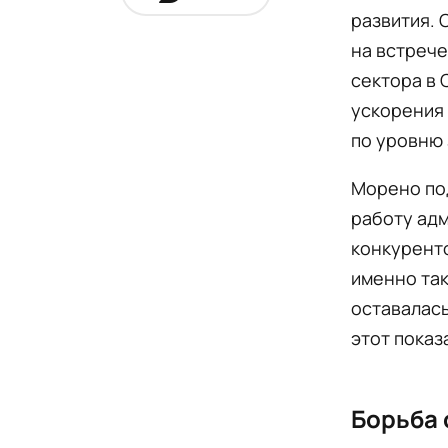
развития.
на встрече
сектора в 
ускорения
по уровню 
Морено под
работу ад
конкуренто
именно так
оставалась
этот показ
Борьба 