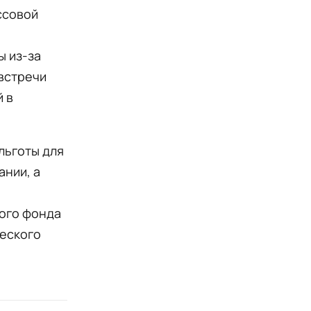
ссовой
ы из-за
 встречи
й в
льготы для
ании, а
ного фонда
ческого