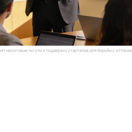
ят налоговые льготы и поддержку стартапов для борьбы с оттоком 