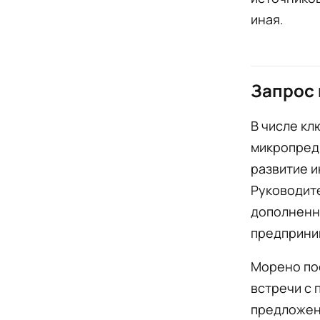
иная.
Запрос
В числе кл
микропредп
развитие и
Руководите
дополненн
предприним
Морено по
встречи с 
предложен