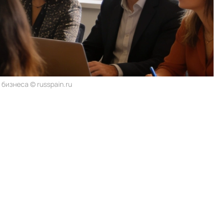
бизнеса © russpain.ru