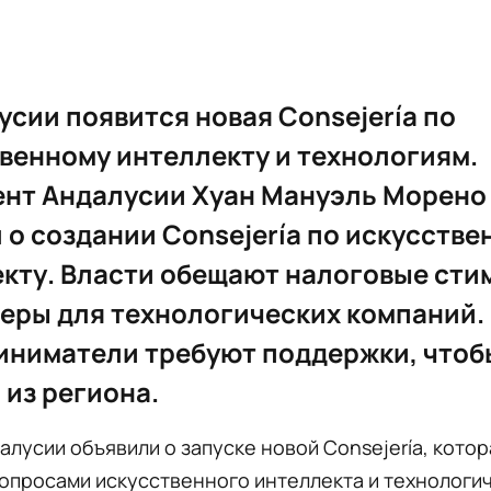
усии появится новая Consejería по
венному интеллекту и технологиям.
ент Андалусии Хуан Мануэль Морено
 о создании Consejería по искусств
кту. Власти обещают налоговые сти
еры для технологических компаний.
ниматели требуют поддержки, чтоб
 из региона.
алусии объявили о запуске новой Consejería, котор
опросами искусственного интеллекта и технологи