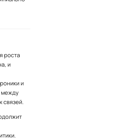
я роста
а, и
роники и
и между
 связей.
родолжит
итики.