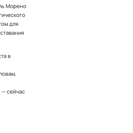
эль Морено
гического
том для
тставания
та в
ловам,
 — сейчас