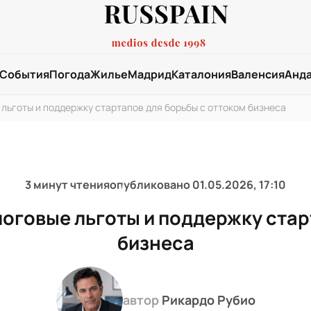
События
Погода
Жилье
Мадрид
Каталония
Валенсия
Анд
льготы и поддержку стартапов для борьбы с оттоком бизнеса
3 минут чтения
опубликовано
01.05.2026, 17:10
логовые льготы и поддержку стар
бизнеса
автор
Рикардо Рубио