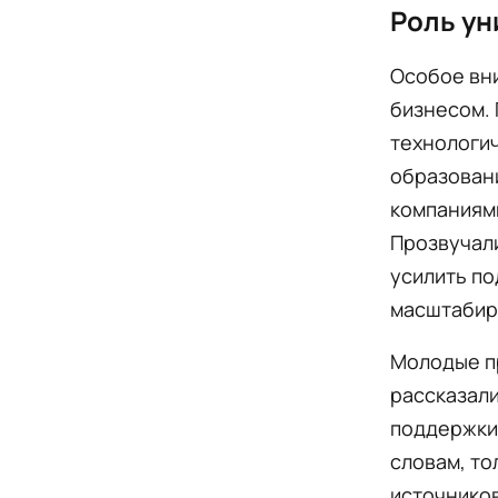
Роль ун
Особое вн
бизнесом.
технологич
образовани
компаниям
Прозвучал
усилить п
масштабир
Молодые пр
рассказали
поддержки 
словам, то
источников