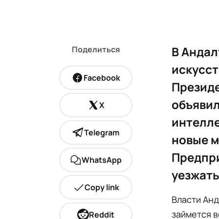
В Андал
Поделиться
искусст
Facebook
Презид
объявил
X
интелле
Telegram
новые м
Предпри
WhatsApp
уезжать
Copy link
Власти Анд
займется в
Reddit