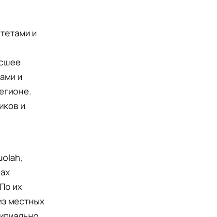
тетами и
ысшее
ами и
егионе.
иков и
uolah,
рах
По их
из местных
ципиально