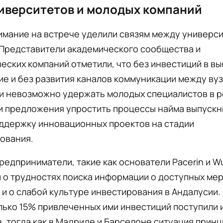
иверситетов и молодых компаний
имание на встрече уделили связям между универси
 Представители академического сообщества и
еских компаний отметили, что без инвестиций в в
е и без развития каналов коммуникации между вуз
и невозможно удержать молодых специалистов в р
и предложения упростить процессы найма выпускн
оддержку инновационных проектов на стадии
ования.
едприниматели, такие как основатели Pacerin и W
 о трудностях поиска информации о доступных ме
и о слабой культуре инвестирования в Андалусии. 
лько 15% привлеченных ими инвестиций поступили 
, тогда как в Мадриде и Барселоне ситуация прин