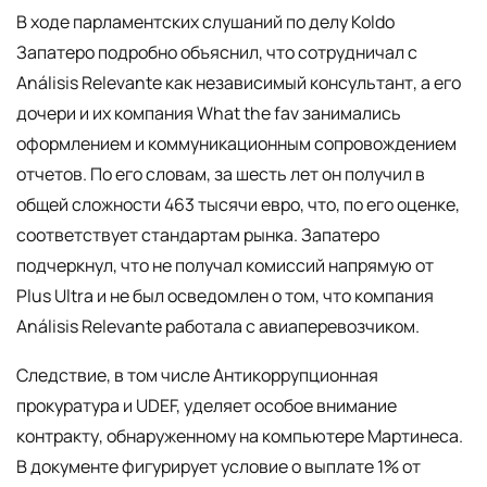
В ходе парламентских слушаний по делу Koldo
Запатеро подробно объяснил, что сотрудничал с
Análisis Relevante как независимый консультант, а его
дочери и их компания What the fav занимались
оформлением и коммуникационным сопровождением
отчетов. По его словам, за шесть лет он получил в
общей сложности 463 тысячи евро, что, по его оценке,
соответствует стандартам рынка. Запатеро
подчеркнул, что не получал комиссий напрямую от
Plus Ultra и не был осведомлен о том, что компания
Análisis Relevante работала с авиаперевозчиком.
Следствие, в том числе Антикоррупционная
прокуратура и UDEF, уделяет особое внимание
контракту, обнаруженному на компьютере Мартинеса.
В документе фигурирует условие о выплате 1% от