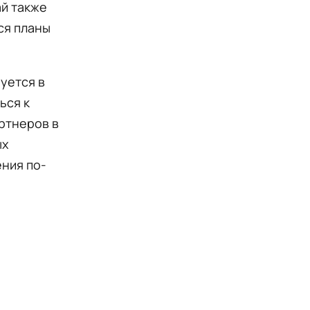
ай также
ся планы
руется в
ься к
артнеров в
ых
ения по-