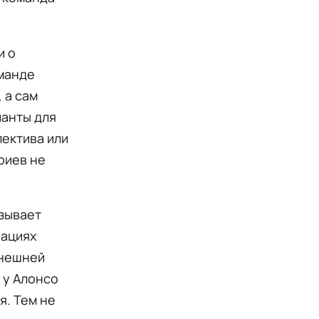
и о
оманде
 а сам
ианты для
лектива или
риев не
ызывает
нациях
ынешней
 у Алонсо
я. Тем не