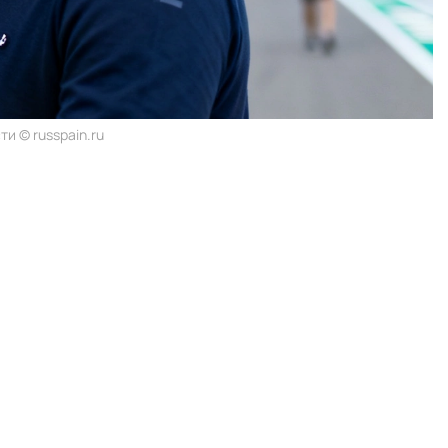
и © russpain.ru