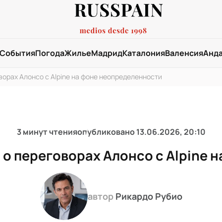
События
Погода
Жилье
Мадрид
Каталония
Валенсия
Анд
ворах Алонсо с Alpine на фоне неопределенности
3 минут чтения
опубликовано
13.06.2026, 20:10
 о переговорах Алонсо с Alpine
автор
Рикардо Рубио