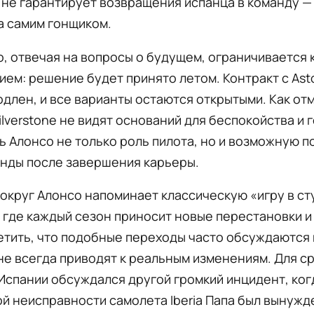
 не гарантирует возвращения испанца в команду 
а самим гонщиком.
, отвечая на вопросы о будущем, ограничивается 
ем: решение будет принято летом. Контракт с Asto
одлен, и все варианты остаются открытыми. Как от
ilverstone не видят оснований для беспокойства и 
 Алонсо не только роль пилота, но и возможную 
анды после завершения карьеры.
округ Алонсо напоминает классическую «игру в ст
 где каждый сезон приносит новые перестановки и 
тить, что подобные переходы часто обсуждаются 
не всегда приводят к реальным изменениям. Для с
Испании обсуждался другой громкий инцидент, ког
й неисправности самолета Iberia Папа был вынужд