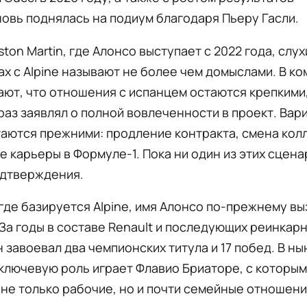
овь поднялась на подиум благодаря Пьеру Гасли.
ston Martin, где Алонсо выступает с 2022 года, слух
х с Alpine называют не более чем домыслами. В к
ют, что отношения с испанцем остаются крепкими,
раз заявлял о полной вовлеченности в проект. Вар
аются прежними: продление контракта, смена кол
 карьеры в Формуле-1. Пока ни один из этих сцена
одтверждения.
 где базируется Alpine, имя Алонсо по-прежнему в
За годы в составе Renault и последующих реинкар
 завоевал два чемпионских титула и 17 побед. В н
ключевую роль играет Флавио Бриаторе, с которым
не только рабочие, но и почти семейные отношени