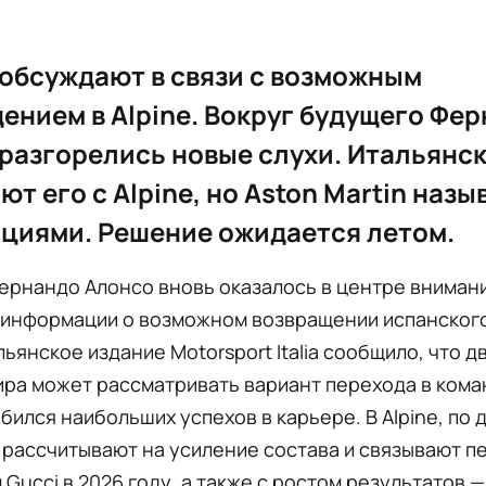
обсуждают в связи с возможным
ением в Alpine. Вокруг будущего Фе
разгорелись новые слухи. Итальянс
ют его с Alpine, но Aston Martin назы
циями. Решение ожидается летом.
ернандо Алонсо вновь оказалось в центре вниман
 информации о возможном возвращении испанского
альянское издание Motorsport Italia сообщило, что 
ра может рассматривать вариант перехода в коман
бился наибольших успехов в карьере. В Alpine, по
 рассчитывают на усиление состава и связывают п
 Gucci в 2026 году, а также с ростом результатов 