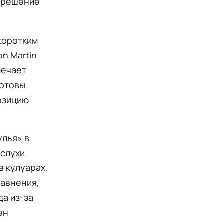
— решение
коротким
n Martin
мечает
готовы
позицию
улья» в
слухи.
в кулуарах,
равнения,
да из-за
ен