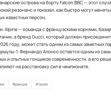
анарские острова на борту Falcon ВВС — этот случ
окий резонанс и показал, как быстро могут менять
ых известных персон.
и: Alpine — команда с французскими корнями, бази
ании, а бренд Gucci, который должен присоединит
2026 году, может стать одним из самых заметных п
рмулы-1. Фернандо Алонсо остается одним из сам
ых и опытных гонщиков современности, а его реш
лияют на расстановку сил в чемпионате.
рия
Франция
Италия