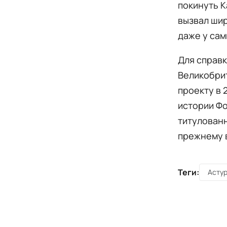
покинуть К
вызвал шир
даже у сам
Для справк
Великобрит
проекту в 
истории Фо
титулованн
прежнему в
Теги:
Асту