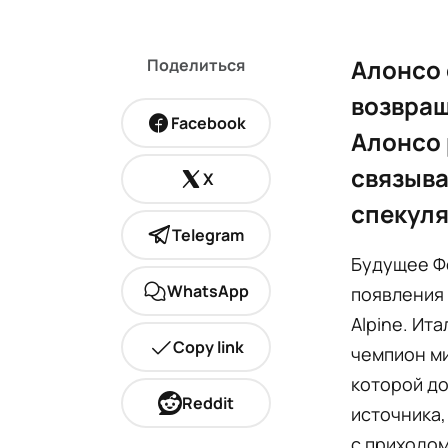
Алонсо 
Поделиться
возвращ
Facebook
Алонсо 
связыва
X
спекуля
Telegram
Будущее Ф
WhatsApp
появления
Alpine. Ит
Copy link
чемпион ми
которой до
Reddit
источника,
с приходом