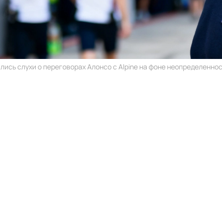
лись слухи о переговорах Алонсо с Alpine на фоне неопределенност