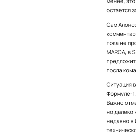
менее, это
остается з
Сам Алонсо
комментари
пока не пр
MARCA, в S
предложить
посла ком
Ситуация в
Формуле-1,
Важно отме
но далеко 
недавно в 
техническо