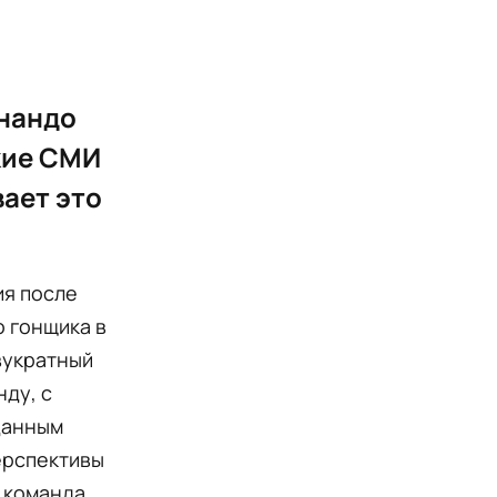
рнандо
кие СМИ
вает это
ия после
 гонщика в
двукратный
ду, с
 данным
ерспективы
— команда