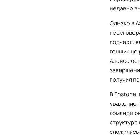
недавно вн
Однако в A
переговора
подчеркива
гонщик не 
Алонсо ост
завершение
получил п
В Enstone,
уважение. 
команды он
структуре 
сложились 