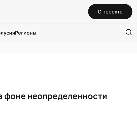
О проекте
алусия
Регионы
 на фоне неопределенности