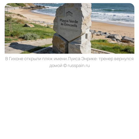
В Гихоне открыли пляж имени Луиса Энрике: тренер вернулся
домой © russpain.ru