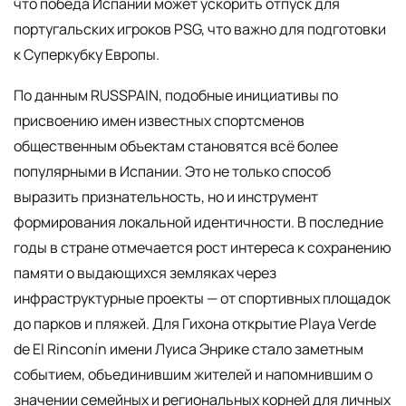
что победа Испании может ускорить отпуск для
португальских игроков PSG, что важно для подготовки
к Суперкубку Европы.
По данным RUSSPAIN, подобные инициативы по
присвоению имен известных спортсменов
общественным объектам становятся всё более
популярными в Испании. Это не только способ
выразить признательность, но и инструмент
формирования локальной идентичности. В последние
годы в стране отмечается рост интереса к сохранению
памяти о выдающихся земляках через
инфраструктурные проекты — от спортивных площадок
до парков и пляжей. Для Гихона открытие Playa Verde
de El Rinconín имени Луиса Энрике стало заметным
событием, объединившим жителей и напомнившим о
значении семейных и региональных корней для личных