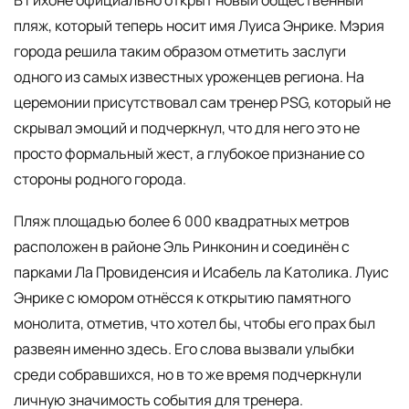
В Гихоне официально открыт новый общественный
пляж, который теперь носит имя Луиса Энрике. Мэрия
города решила таким образом отметить заслуги
одного из самых известных уроженцев региона. На
церемонии присутствовал сам тренер PSG, который не
скрывал эмоций и подчеркнул, что для него это не
просто формальный жест, а глубокое признание со
стороны родного города.
Пляж площадью более 6 000 квадратных метров
расположен в районе Эль Ринконин и соединён с
парками Ла Провиденсия и Исабель ла Католика. Луис
Энрике с юмором отнёсся к открытию памятного
монолита, отметив, что хотел бы, чтобы его прах был
развеян именно здесь. Его слова вызвали улыбки
среди собравшихся, но в то же время подчеркнули
личную значимость события для тренера.